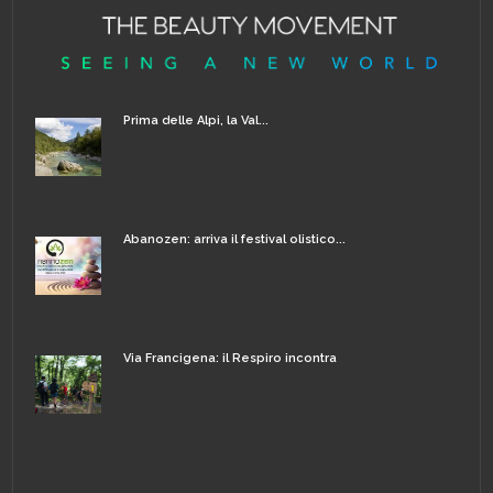
Prima delle Alpi, la Val...
Abanozen: arriva il festival olistico...
Via Francigena: il Respiro incontra