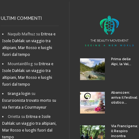
ULTIMI COMMENTI
Naquib Mafhuz
su
Eritrea e
Isole Dahlak: un viaggio tra
altipiani, Mar Rosso e luoghi
fuori dal tempo
Prima delle
MountainBlog
su
Eritrea e
Alpi, la Val...
Isole Dahlak: un viaggio tra
altipiani, Mar Rosso e luoghi
fuori dal tempo
Abanozen:
tiranga login
su
arriva il festival
Escursionista trovato morto su
olistico...
via ferrata a Courmayeur
Orietta
su
Eritrea e Isole
Dahlak: un viaggio tra altipiani,
Via Francigena:
Mar Rosso e luoghi fuori dal
il Respiro
incontra
tempo