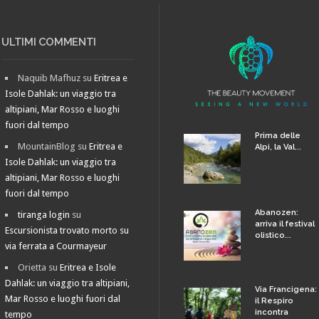
ULTIMI COMMENTI
Naquib Mafhuz
su
Eritrea e
Isole Dahlak: un viaggio tra
altipiani, Mar Rosso e luoghi
fuori dal tempo
Prima delle
MountainBlog
su
Eritrea e
Alpi, la Val...
Isole Dahlak: un viaggio tra
altipiani, Mar Rosso e luoghi
fuori dal tempo
Abanozen:
tiranga login
su
arriva il festival
Escursionista trovato morto su
olistico...
via ferrata a Courmayeur
Orietta
su
Eritrea e Isole
Dahlak: un viaggio tra altipiani,
Via Francigena:
Mar Rosso e luoghi fuori dal
il Respiro
incontra
tempo