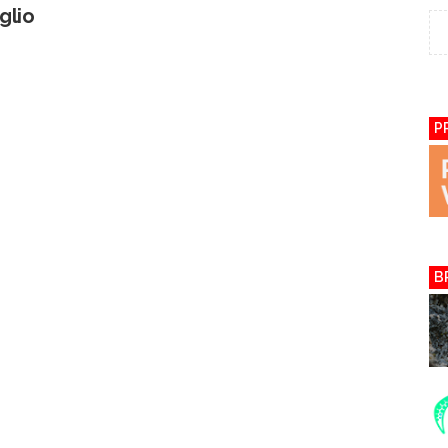
glio
P
B