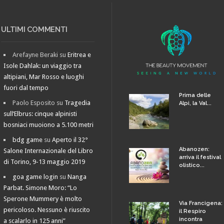
ULTIMI COMMENTI
Arefayne Beraki
su
Eritrea e
Isole Dahlak: un viaggio tra
altipiani, Mar Rosso e luoghi
fuori dal tempo
Prima delle
Paolo Esposito
su
Tragedia
Alpi, la Val...
sull’Elbrus: cinque alpinisti
bosniaci muoiono a 5.100 metri
bdg game
su
Aperto il 32°
Abanozen:
Salone Internazionale del Libro
arriva il festival
di Torino, 9-13 maggio 2019
olistico...
goa game login
su
Nanga
Parbat. Simone Moro: “Lo
Sperone Mummery è molto
Via Francigena:
pericoloso. Nessuno è riuscito
il Respiro
incontra
a scalarlo in 125 anni”