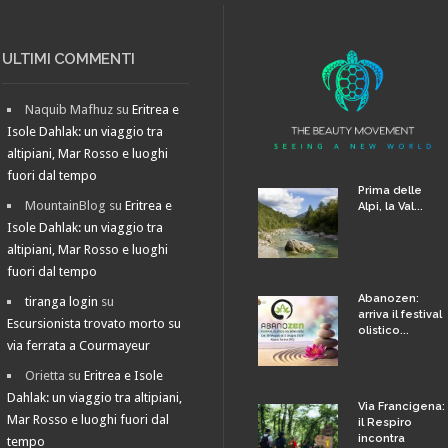
ULTIMI COMMENTI
Naquib Mafhuz
su
Eritrea e
Isole Dahlak: un viaggio tra
altipiani, Mar Rosso e luoghi
fuori dal tempo
Prima delle
MountainBlog
su
Eritrea e
Alpi, la Val...
Isole Dahlak: un viaggio tra
altipiani, Mar Rosso e luoghi
fuori dal tempo
Abanozen:
tiranga login
su
arriva il festival
Escursionista trovato morto su
olistico...
via ferrata a Courmayeur
Orietta
su
Eritrea e Isole
Dahlak: un viaggio tra altipiani,
Via Francigena:
Mar Rosso e luoghi fuori dal
il Respiro
incontra
tempo