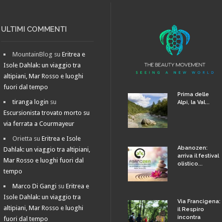
ULTIMI COMMENTI
MountainBlog
su
Eritrea e
Isole Dahlak: un viaggio tra
altipiani, Mar Rosso e luoghi
fuori dal tempo
Prima delle
tiranga login
su
Alpi, la Val...
Escursionista trovato morto su
via ferrata a Courmayeur
Orietta
su
Eritrea e Isole
Abanozen:
Dahlak: un viaggio tra altipiani,
arriva il festival
Mar Rosso e luoghi fuori dal
olistico...
tempo
Marco Di Gangi
su
Eritrea e
Isole Dahlak: un viaggio tra
Via Francigena:
altipiani, Mar Rosso e luoghi
il Respiro
incontra
fuori dal tempo