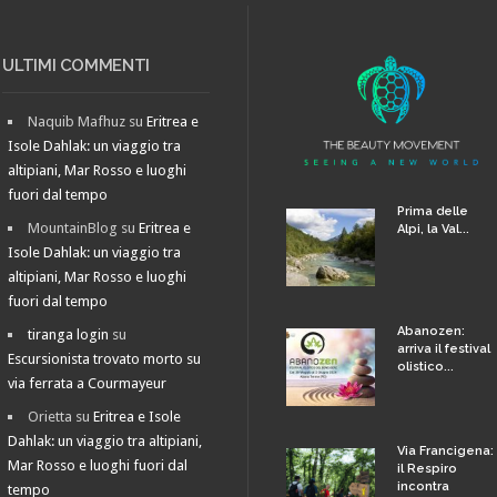
ULTIMI COMMENTI
Naquib Mafhuz
su
Eritrea e
Isole Dahlak: un viaggio tra
altipiani, Mar Rosso e luoghi
fuori dal tempo
Prima delle
MountainBlog
su
Eritrea e
Alpi, la Val...
Isole Dahlak: un viaggio tra
altipiani, Mar Rosso e luoghi
fuori dal tempo
Abanozen:
tiranga login
su
arriva il festival
Escursionista trovato morto su
olistico...
via ferrata a Courmayeur
Orietta
su
Eritrea e Isole
Dahlak: un viaggio tra altipiani,
Via Francigena:
Mar Rosso e luoghi fuori dal
il Respiro
incontra
tempo