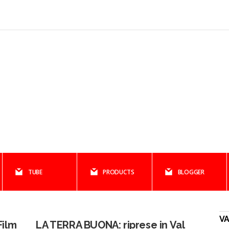
TUBE
PRODUCTS
BLOGGER
V
Film
LA TERRA BUONA: riprese in Val