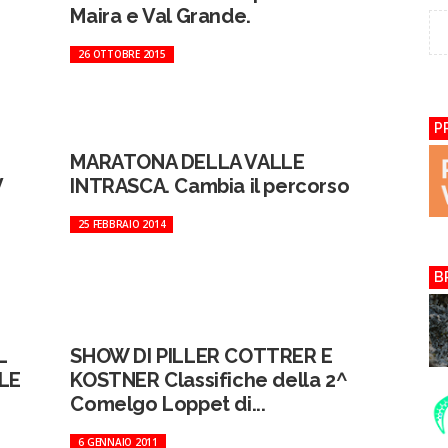
Maira e Val Grande.
26 OTTOBRE 2015
P
MARATONA DELLA VALLE
V
INTRASCA. Cambia il percorso
25 FEBBRAIO 2014
B
L
SHOW DI PILLER COTTRER E
LE
KOSTNER Classifiche della 2^
Comelgo Loppet di...
6 GENNAIO 2011