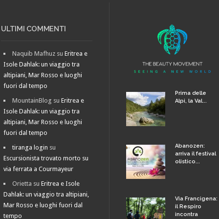
ULTIMI COMMENTI
Naquib Mafhuz
su
Eritrea e
Isole Dahlak: un viaggio tra
altipiani, Mar Rosso e luoghi
fuori dal tempo
Prima delle
MountainBlog
su
Eritrea e
Alpi, la Val...
Isole Dahlak: un viaggio tra
altipiani, Mar Rosso e luoghi
fuori dal tempo
Abanozen:
tiranga login
su
arriva il festival
Escursionista trovato morto su
olistico...
via ferrata a Courmayeur
Orietta
su
Eritrea e Isole
Dahlak: un viaggio tra altipiani,
Via Francigena:
Mar Rosso e luoghi fuori dal
il Respiro
incontra
tempo