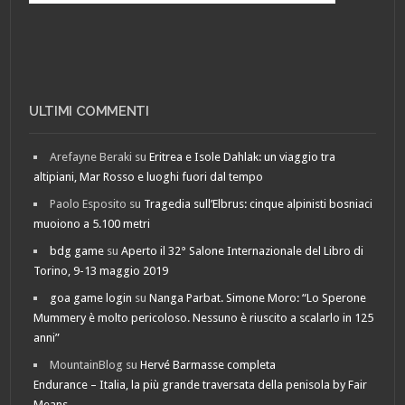
ULTIMI COMMENTI
Arefayne Beraki
su
Eritrea e Isole Dahlak: un viaggio tra
altipiani, Mar Rosso e luoghi fuori dal tempo
Paolo Esposito
su
Tragedia sull’Elbrus: cinque alpinisti bosniaci
muoiono a 5.100 metri
bdg game
su
Aperto il 32° Salone Internazionale del Libro di
Torino, 9-13 maggio 2019
goa game login
su
Nanga Parbat. Simone Moro: “Lo Sperone
Mummery è molto pericoloso. Nessuno è riuscito a scalarlo in 125
anni”
MountainBlog
su
Hervé Barmasse completa
Endurance – Italia, la più grande traversata della penisola by Fair
Means