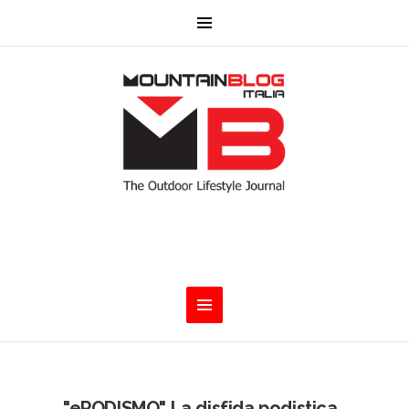
"ePODISMO" La disfida podistica