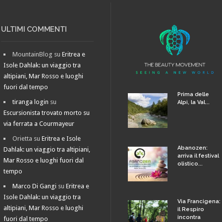
ULTIMI COMMENTI
MountainBlog
su
Eritrea e
Isole Dahlak: un viaggio tra
altipiani, Mar Rosso e luoghi
fuori dal tempo
Prima delle
tiranga login
su
Alpi, la Val...
Escursionista trovato morto su
via ferrata a Courmayeur
Orietta
su
Eritrea e Isole
Abanozen:
Dahlak: un viaggio tra altipiani,
arriva il festival
Mar Rosso e luoghi fuori dal
olistico...
tempo
Marco Di Gangi
su
Eritrea e
Isole Dahlak: un viaggio tra
Via Francigena:
altipiani, Mar Rosso e luoghi
il Respiro
incontra
fuori dal tempo