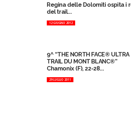
Regina delle Dolomiti ospita i 
del trail...
12 GIUGNO 2012
9^ “THE NORTH FACE® ULTRA
TRAIL DU MONT BLANC®”
Chamonix (F), 22-28...
29 LUGLIO 2011