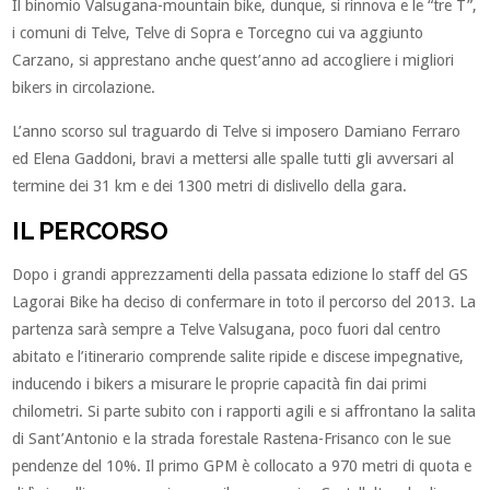
Il binomio Valsugana-mountain bike, dunque, si rinnova e le “tre T”,
i comuni di Telve, Telve di Sopra e Torcegno cui va aggiunto
Carzano, si apprestano anche quest’anno ad accogliere i migliori
bikers in circolazione.
L’anno scorso sul traguardo di Telve si imposero Damiano Ferraro
ed Elena Gaddoni, bravi a mettersi alle spalle tutti gli avversari al
termine dei 31 km e dei 1300 metri di dislivello della gara.
IL PERCORSO
Dopo i grandi apprezzamenti della passata edizione lo staff del GS
Lagorai Bike ha deciso di confermare in toto il percorso del 2013. La
partenza sarà sempre a Telve Valsugana, poco fuori dal centro
abitato e l’itinerario comprende salite ripide e discese impegnative,
inducendo i bikers a misurare le proprie capacità fin dai primi
chilometri. Si parte subito con i rapporti agili e si affrontano la salita
di Sant’Antonio e la strada forestale Rastena-Frisanco con le sue
pendenze del 10%. Il primo GPM è collocato a 970 metri di quota e