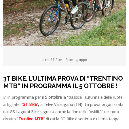
arch. 3T Bike – Fruet, gruppo
3T BIKE. L’ULTIMA PROVA DI “TRENTINO
MTB” IN PROGRAMMA IL 5 OTTOBRE !
E’ in programma per il
5 ottobre
la “classica” autunnale delle ruote
artigliate
“
3T Bike
“,
a Telve Valsugana (TN). La prova organizzata
dal GS Lagorai Bike segnerà anche la fine delle “ostilità” nel noto
circuito “
Trentino MTB
” di cui la 3T Bike è settima e ultima tappa.