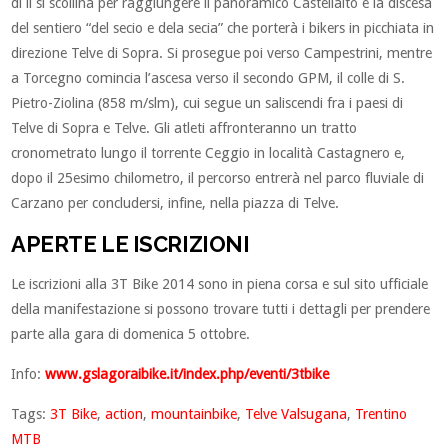
di lì si scollina per raggiungere il panoramico Castellalto e la discesa
del sentiero “del secio e dela secia” che porterà i bikers in picchiata in
direzione Telve di Sopra. Si prosegue poi verso Campestrini, mentre
a Torcegno comincia l’ascesa verso il secondo GPM, il colle di S.
Pietro-Ziolina (858 m/slm), cui segue un saliscendi fra i paesi di
Telve di Sopra e Telve. Gli atleti affronteranno un tratto
cronometrato lungo il torrente Ceggio in località Castagnero e,
dopo il 25esimo chilometro, il percorso entrerà nel parco fluviale di
Carzano per concludersi, infine, nella piazza di Telve.
APERTE LE ISCRIZIONI
Le iscrizioni alla 3T Bike 2014 sono in piena corsa e sul sito ufficiale
della manifestazione si possono trovare tutti i dettagli per prendere
parte alla gara di domenica 5 ottobre.
Info:
www.gslagoraibike.it/index.php/eventi/3tbike
Tags:
3T Bike
,
action
,
mountainbike
,
Telve Valsugana
,
Trentino
MTB