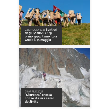
22 MAGGIO 2025
Sentieri
degli Spalloni 2025:
primo appuntamento a
Crodo il 31 maggio
28 APRILE 2025
“Sicurezza”, onestà
con se stessi e senso
del limite