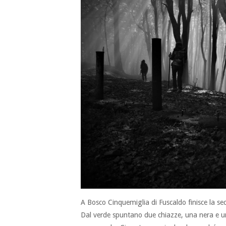
A Bosco Cinquemiglia di Fuscaldo finisce la s
Dal verde spuntano due chiazze, una nera e u