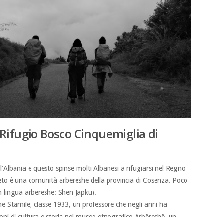
Rifugio Bosco Cinquemiglia di
’Albania e questo spinse molti Albanesi a rifugiarsi nel Regno
rzeto è una comunità arbëreshe della provincia di Cosenza. Poco
in lingua arbëreshe: Shën Japku).
ine Stamile, classe 1933, un professore che negli anni ha
moni di cultura e storia nel museo etnografico Arbëreshë, un