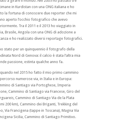
ziato a girare il mondo. Nel 2005 ho passato tre
timane in Kurdistan con una ONG italiana e ho
to la fortuna di conoscere due reporter che mi
no aperto l’occhio fotografico che avevo
eriormente. Tra il 2011 e il 2013 ho viaggiato in
ia, Brasile, Angola con una ONG di adozione a
tanza e ho realizzato diversi reportage fotografici.
o stato per un quinquennio il fotografo della
dinata Nord di Genova: il calcio è stata l’altra mia
nde passione, estinta qualche anno fa.
quando nel 2015 ho fatto il mio primo cammino
percorso numerose via, in Italia e in Europa:
mino di Santiago via Portoghese, Imperia
one, Cammino di Santiago via Francese, Giro del
guareis, Cammino di Santiago Via de la Plata
imi 200 km), Cammino dei Briganti, Trekking del
o, Via Francigena (tappe in Toscana), Magna Via
ncigena Sicilia, Cammino di Santiago Primitivo.