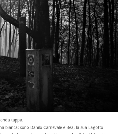
econda tappa.
na bianca: sono Danilo Carnevale e Bea, la sua Lagotto