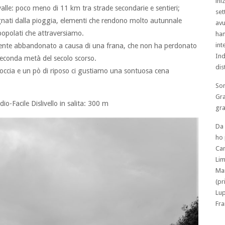
ini
valle: poco meno di 11 km tra strade secondarie e sentieri;
set
gnati dalla pioggia, elementi che rendono molto autunnale
avu
popolati che attraversiamo.
han
int
amente abbandonato a causa di una frana, che non ha perdonato
Ind
 seconda metà del secolo scorso.
dis
occia e un pò di riposo ci gustiamo una sontuosa cena
Son
Gra
o-Facile Dislivello in salita: 300 m
gra
Da 
ho 
Cam
Lim
Mar
(pr
Lup
Fra