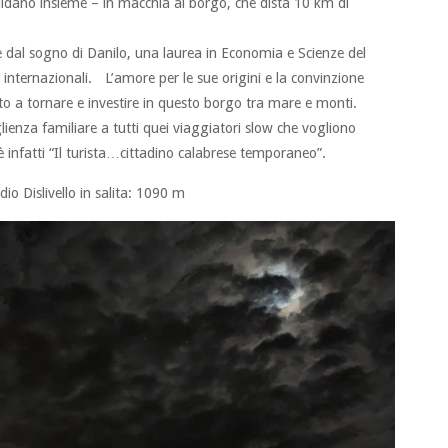
uidano insieme – in macchia al borgo, che dista 10 km di
 dal sogno di Danilo, una laurea in Economia e Scienze del
 internazionali. L’amore per le sue origini e la convinzione
nto a tornare e investire in questo borgo tra mare e monti.
enza familiare a tutti quei viaggiatori slow che vogliono
 è infatti “Il turista…cittadino calabrese temporaneo”.
io Dislivello in salita: 1090 m