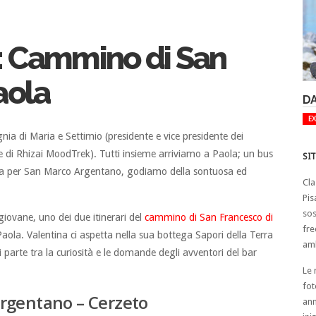
: Cammino di San
aola
DA
E
 di Maria e Settimio (presidente e vice presidente dei
 di Rhizai MoodTrek). Tutti insieme arriviamo a Paola; un bus
SI
riera per San Marco Argentano, godiamo della sontuosa ed
Cla
Pis
sos
giovane, uno dei due itinerari del
cammino di San Francesco di
fre
Paola. Valentina ci aspetta nella sua bottega Sapori della Terra
amb
i parte tra la curiosità e le domande degli avventori del bar
Le 
fot
rgentano – Cerzeto
ann