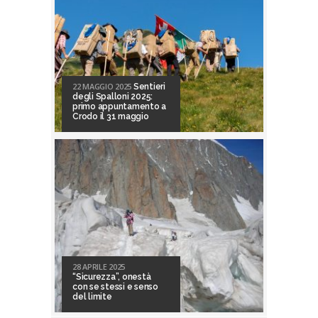
22 MAGGIO 2025
Sentieri
degli Spalloni 2025:
primo appuntamento a
Crodo il 31 maggio
28 APRILE 2025
“Sicurezza”, onestà
con se stessi e senso
del limite