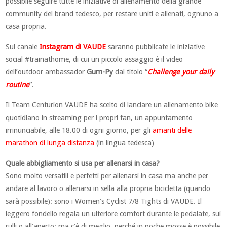
possibile seguire tutte le iniziative di allenamento della grande
community del brand tedesco, per restare uniti e allenati, ognuno a
casa propria.
Sul canale
Instagram di VAUDE
saranno pubblicate le iniziative
social #trainathome, di cui un piccolo assaggio è il video
dell’outdoor ambassador
Gum-Py
dal titolo “
Challenge your daily
routine
”.
Il Team Centurion VAUDE ha scelto di lanciare un allenamento bike
quotidiano in streaming per i propri fan, un appuntamento
irrinunciabile, alle 18.00 di ogni giorno, per gli
amanti delle
marathon di lunga distanza
(in lingua tedesca)
Quale abbigliamento si usa per allenarsi in casa?
Sono molto versatili e perfetti per allenarsi in casa ma anche per
andare al lavoro o allenarsi in sella alla propria bicicletta (quando
sarà possibile): sono i Women’s Cyclist 7/8 Tights di VAUDE. Il
leggero fondello regala un ulteriore comfort durante le pedalate, sui
rulli o all’aperto; ma c’è di meglio, perché in poche mosse è possibile