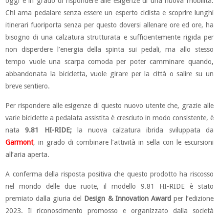
oggi è in grado di rispondere alle esigenze di una nuova mobilità.
Chi ama pedalare senza essere un esperto ciclista e scoprire lunghi
itinerari fuoriporta senza per questo doversi allenare ore ed ore, ha
bisogno di una calzatura strutturata e sufficientemente rigida per
non disperdere l’energia della spinta sui pedali, ma allo stesso
tempo vuole una scarpa comoda per poter camminare quando,
abbandonata la bicicletta, vuole girare per la città o salire su un
breve sentiero.
Per rispondere alle esigenze di questo nuovo utente che, grazie alle
varie biciclette a pedalata assistita è cresciuto in modo consistente, è
nata
9.81 HI-RIDE;
la nuova calzatura ibrida sviluppata da
Garmont
, in grado di combinare l’attività in sella con le escursioni
all’aria aperta.
A conferma della risposta positiva che questo prodotto ha riscosso
nel mondo delle due ruote, il modello 9.81 HI-RIDE è stato
premiato dalla giuria del
Design & Innovation Award
per l’edizione
2023. Il riconoscimento promosso e organizzato dalla società