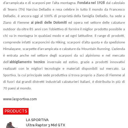
d’arrampicata e di scarponi per l’alta montagna.
Fondata nel 1928
dal calzolaio
di Tesero (TN) Narciso Delladio e resa celebre in tutto il mondo da Francesco
Delladio, è ancora oggi al 100% di proprietà della famiglia Delladio, ha sede a
Ziano di Fiemme
ai piedi delle Dolomiti
ed opera nel settore delle calzature
outdoor da oltre 85 anni con l’obiettivo di fornire il miglior prodotto possibile a
chi va in montagna in qualsiasi modo e ad ogni latitudine. Il range di prodotti,
comprende infatti scarponcini da Hiking, scarponi d’alta quota e da spedizione
Himalayane, scarpette d’arrampicata e calzature da Mountain Running. L’azienda
è entrata anche nel settore degli scarponi da sci alpinismo e nel mercato
dell’
abbigliamento tecnico
invernale ed estivo, grazie a prodotti innovativi
realizzati con le migliori tecnologie e materiali disponibili sul mercato. La
Sportiva, la cui principale sede produttiva si trova proprio a Ziano di Fiemme al
di fuori dai grandi distretti industriali calzaturieri italiani, è distribuita in più di
70 paesi al mondo.
www.lasportiva.com
PRODUCTS
LA SPORTIVA
Ultra Raptor 3 Mid GTX