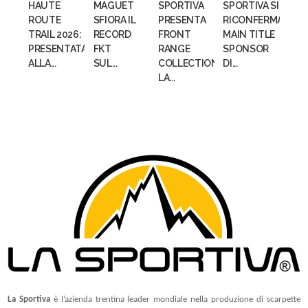
HAUTE
MAGUET
SPORTIVA
SPORTIVA SI
ROUTE
SFIORA IL
PRESENTA
RICONFERMA
TRAIL 2026:
RECORD
FRONT
MAIN TITLE
PRESENTATA
FKT
RANGE
SPONSOR
ALLA...
SUL...
COLLECTION,
DI...
LA...
La Sportiva
è l’azienda trentina leader mondiale nella produzione di scarpette