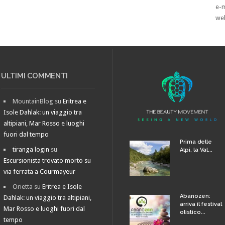
e-
we
ULTIMI COMMENTI
MountainBlog
su
Eritrea e
Isole Dahlak: un viaggio tra
altipiani, Mar Rosso e luoghi
fuori dal tempo
Prima delle
tiranga login
su
Alpi, la Val...
Escursionista trovato morto su
via ferrata a Courmayeur
Orietta
su
Eritrea e Isole
Abanozen:
Dahlak: un viaggio tra altipiani,
arriva il festival
Mar Rosso e luoghi fuori dal
olistico...
tempo