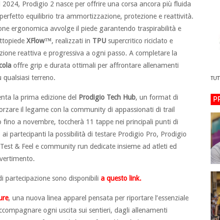
 2024, Prodigio 2 nasce per offrire una corsa ancora più fluida
perfetto equilibrio tra ammortizzazione, protezione e reattività.
one ergonomica avvolge il piede garantendo traspirabilità e
ottopiede
XFlow™
, realizzati in
TPU
supercritico riciclato e
zione reattiva e progressiva a ogni passo. A completare la
cola
offre grip e durata ottimali per affrontare allenamenti
 qualsiasi terreno.
TUT
enta la prima edizione del
Prodigio Tech Hub
, un format di
P
fforzare il legame con la community di appassionati di trail
o fino a novembre, toccherà 11 tappe nei principali punti di
ai partecipanti la possibilità di testare Prodigio Pro, Prodigio
 Test & Feel e community run dedicate insieme ad atleti ed
ivertimento.
di partecipazione sono disponibili
a questo link.
ure
, una nuova linea apparel pensata per riportare l’essenziale
 accompagnare ogni uscita sui sentieri, dagli allenamenti