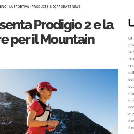
·
·
NING
LA SPORTIVA
PRODUCTS & CORPORATE NEWS
senta Prodigio 2 e la
e per il Mountain
La 
pro
l’a
(TN
Fra
del
del
out
mig
qua
com
qu
d’a
è e