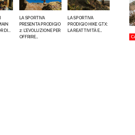
I
LA SPORTIVA
LA SPORTIVA
MAIN
PRESENTA PRODIGIO
PRODIGIO HIKE GTX:
DI...
2: L’EVOLUZIONE PER
LA REATTIVITÀ E...
OFFRIRE...
C