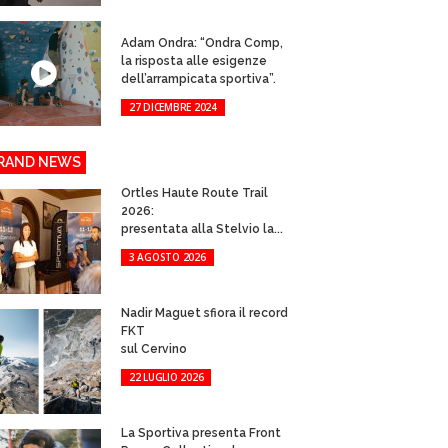
Adam Ondra: “Ondra Comp,
la risposta alle esigenze
dell’arrampicata sportiva”.
27 DICEMBRE 2024
RAND NEWS
Ortles Haute Route Trail
2026:
presentata alla Stelvio la...
3 AGOSTO 2026
Nadir Maguet sfiora il record
FKT
sul Cervino
22 LUGLIO 2026
La Sportiva presenta Front