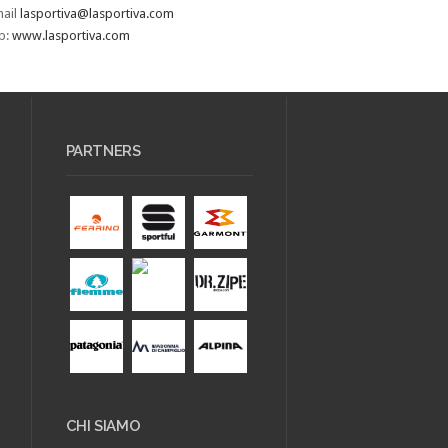
mail
lasportiva@lasportiva.com
b:
www.lasportiva.com
PARTNERS
CHI SIAMO