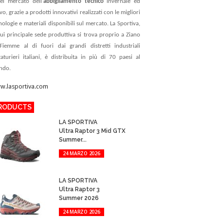
el mercato dell’
abbigliamento tecnico
invernale ed
ivo, grazie a prodotti innovativi realizzati con le migliori
nologie e materiali disponibili sul mercato. La Sportiva,
cui principale sede produttiva si trova proprio a Ziano
Fiemme al di fuori dai grandi distretti industriali
zaturieri italiani, è distribuita in più di 70 paesi al
ndo.
w.lasportiva.com
RODUCTS
LA SPORTIVA
Ultra Raptor 3 Mid GTX
Summer...
24 MARZO 2026
LA SPORTIVA
Ultra Raptor 3
Summer 2026
24 MARZO 2026