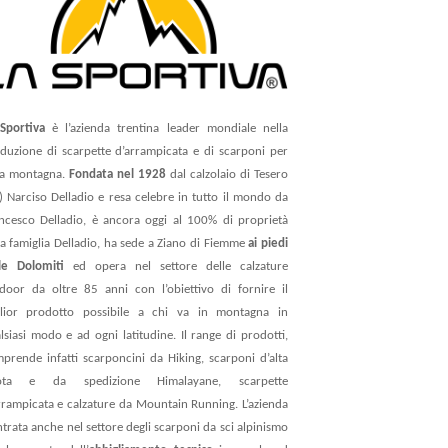
Sportiva
è l’azienda trentina leader mondiale nella
duzione di scarpette d’arrampicata e di scarponi per
lta montagna.
Fondata nel 1928
dal calzolaio di Tesero
) Narciso Delladio e resa celebre in tutto il mondo da
ncesco Delladio, è ancora oggi al 100% di proprietà
la famiglia Delladio, ha sede a Ziano di Fiemme
ai piedi
le Dolomiti
ed opera nel settore delle calzature
door da oltre 85 anni con l’obiettivo di fornire il
lior prodotto possibile a chi va in montagna in
lsiasi modo e ad ogni latitudine. Il range di prodotti,
prende infatti scarponcini da Hiking, scarponi d’alta
ota e da spedizione Himalayane, scarpette
rrampicata e calzature da Mountain Running. L’azienda
ntrata anche nel settore degli scarponi da sci alpinismo