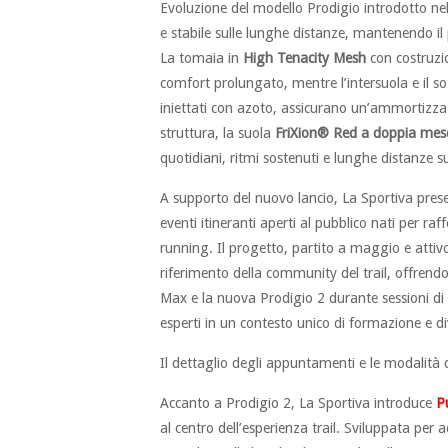
Evoluzione del modello Prodigio introdotto nel
e stabile sulle lunghe distanze, mantenendo il 
La tomaia in
High Tenacity Mesh
con costruzi
comfort prolungato, mentre l’intersuola e il s
iniettati con azoto, assicurano un’ammortizza
struttura, la suola
FriXion® Red a doppia mes
quotidiani, ritmi sostenuti e lunghe distanze su
A supporto del nuovo lancio, La Sportiva pres
eventi itineranti aperti al pubblico nati per ra
running. Il progetto, partito a maggio e attiv
riferimento della community del trail, offrendo 
Max e la nuova Prodigio 2 durante sessioni di
esperti in un contesto unico di formazione e d
Il dettaglio degli appuntamenti e le modalità 
Accanto a Prodigio 2, La Sportiva introduce
P
al centro dell’esperienza trail. Sviluppata per