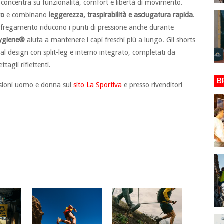
si concentra su funzionalità, comfort e libertà di movimento.
to
e combinano
leggerezza, traspirabilità e asciugatura rapida
.
-sfregamento riducono i punti di pressione anche durante
lygiene®
aiuta a mantenere i capi freschi più a lungo. Gli shorts
l design con split-leg e interno integrato, completati da
tagli riflettenti.
B
ersioni uomo e donna sul
sito La Sportiva
e presso rivenditori