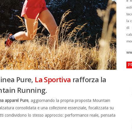
e n
est
tec
la 
di 
cal
mo
ww
P
linea Pure,
La Sportiva
rafforza la
untain Running.
ea apparel Pure
, aggiornando la propria proposta Mountain
alzatura consolidata e una collezione essenziale, focalizzata su
otti condividono lo stesso approccio: performance reale, pensata