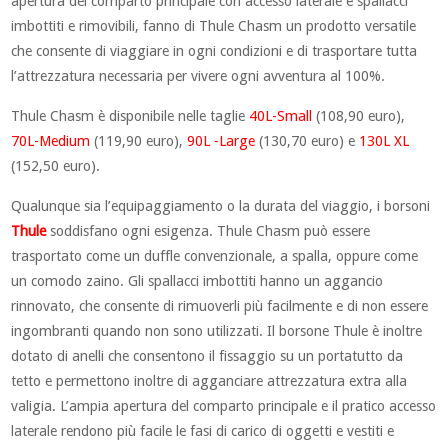
apertura del comparto principale con accesso laterale e spallacci
imbottiti e rimovibili, fanno di Thule Chasm un prodotto versatile
che consente di viaggiare in ogni condizioni e di trasportare tutta
l’attrezzatura necessaria per vivere ogni avventura al 100%.
Thule Chasm è disponibile nelle taglie
40L-Small
(108,90 euro),
70L-Medium
(119,90 euro),
90L -Large
(130,70 euro) e
130L XL
(152,50 euro).
Qualunque sia l’equipaggiamento o la durata del viaggio, i borsoni
Thule
soddisfano ogni esigenza. Thule Chasm può essere
trasportato come un duffle convenzionale, a spalla, oppure come
un comodo zaino. Gli spallacci imbottiti hanno un aggancio
rinnovato, che consente di rimuoverli più facilmente e di non essere
ingombranti quando non sono utilizzati. Il borsone Thule è inoltre
dotato di anelli che consentono il fissaggio su un portatutto da
tetto e permettono inoltre di agganciare attrezzatura extra alla
valigia. L’ampia apertura del comparto principale e il pratico accesso
laterale rendono più facile le fasi di carico di oggetti e vestiti e