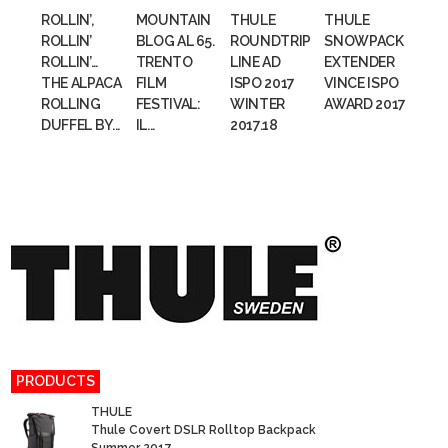
ROLLIN’,
MOUNTAIN
THULE
THULE
ROLLIN’
BLOG AL 65.
ROUNDTRIP
SNOWPACK
ROLLIN’…
TRENTO
LINE AD
EXTENDER
THE ALPACA
FILM
ISPO 2017
VINCE ISPO
ROLLING
FESTIVAL:
WINTER
AWARD 2017
DUFFEL BY...
IL...
2017.18
PRODUCTS
THULE
Thule Covert DSLR Rolltop Backpack
Summer 2017