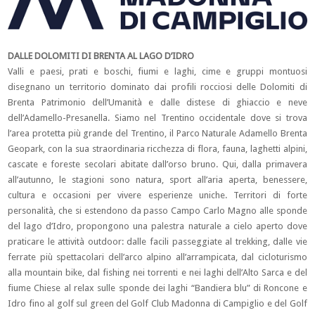
DALLE DOLOMITI DI BRENTA AL LAGO D’IDRO
Valli e paesi, prati e boschi, fiumi e laghi, cime e gruppi montuosi
disegnano un territorio dominato dai profili rocciosi delle Dolomiti di
Brenta Patrimonio dell’Umanità e dalle distese di ghiaccio e neve
dell’Adamello-Presanella. Siamo nel Trentino occidentale dove si trova
l’area protetta più grande del Trentino, il Parco Naturale Adamello Brenta
Geopark, con la sua straordinaria ricchezza di flora, fauna, laghetti alpini,
cascate e foreste secolari abitate dall’orso bruno. Qui, dalla primavera
all’autunno, le stagioni sono natura, sport all’aria aperta, benessere,
cultura e occasioni per vivere esperienze uniche. Territori di forte
personalità, che si estendono da passo Campo Carlo Magno alle sponde
del lago d’Idro, propongono una palestra naturale a cielo aperto dove
praticare le attività outdoor: dalle facili passeggiate al trekking, dalle vie
ferrate più spettacolari dell’arco alpino all’arrampicata, dal cicloturismo
alla mountain bike, dal fishing nei torrenti e nei laghi dell’Alto Sarca e del
fiume Chiese al relax sulle sponde dei laghi “Bandiera blu” di Roncone e
Idro fino al golf sul green del Golf Club Madonna di Campiglio e del Golf