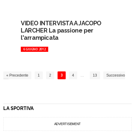
VIDEO INTERVISTA A JACOPO
LARCHER La passione per
l'arrampicata
6 GIUGNO 2012
« Precedente
1
2
3
4
…
13
Successivo
»
LA SPORTIVA
ADVERTISEMENT