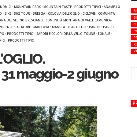
·
·
·
·
ONOMICI
MOUNTAIN PARK
MOUNTAIN TASTE
PRODOTTI TIPICI
ADAMELLO
B
·
·
·
·
·
·
O
BIKE
BIKE TOUR
BRESCIA
CICLOVIA DELL'OGLIO
CICLOVIE
COMUNITÀ
BI
·
NA DEL SEBINO BRESCIANO
COMUNITÀ MONTANA DI VALLE CAMONICA-
CH
·
·
·
·
·
PERIENCE
FOLKLORE
MANTOVA
MANUFATTI ARTISTICI
PARCHI
PARCO
E
·
·
·
·
PO
PRODOTTI TIPICI
SAPORI E COLORI DELLA VELLO-TOLINE
TONALE
PR
·
ICI
PRODOTTI TIPICI
R
VI
'OGLIO.
 31 maggio-2 giugno
P