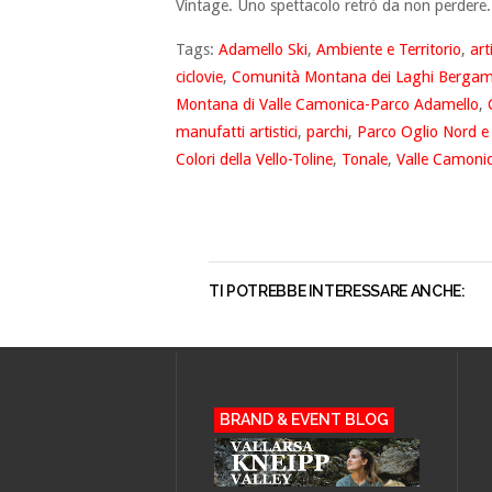
Vintage. Uno spettacolo retrò da non perdere.
Tags:
Adamello Ski
,
Ambiente e Territorio
,
art
ciclovie
,
Comunità Montana dei Laghi Bergam
Montana di Valle Camonica-Parco Adamello
,
manufatti artistici
,
parchi
,
Parco Oglio Nord e
Colori della Vello-Toline
,
Tonale
,
Valle Camoni
TI POTREBBE INTERESSARE ANCHE:
BRAND & EVENT BLOG