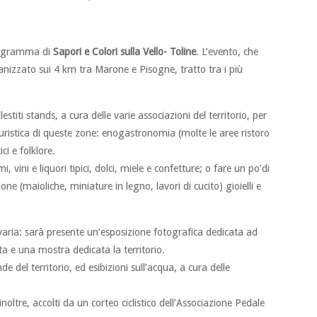
programma di
Sapori e Colori sulla Vello- Toline
. L’evento, che
rganizzato sui 4 km tra Marone e Pisogne, tratto tra i più
lestiti stands, a cura delle varie associazioni del territorio, per
a turistica di queste zone: enogastronomia (molte le aree ristoro
ci e folklore.
vini e liquori tipici, dolci, miele e confetture; o fare un po’di
one (maioliche, miniature in legno, lavori di cucito) gioielli e
varia: sarà presente un’esposizione fotografica dedicata ad
a e una mostra dedicata la territorio.
e del territorio, ed esibizioni sull’acqua, a cura delle
 inoltre, accolti da un corteo ciclistico dell’Associazione Pedale