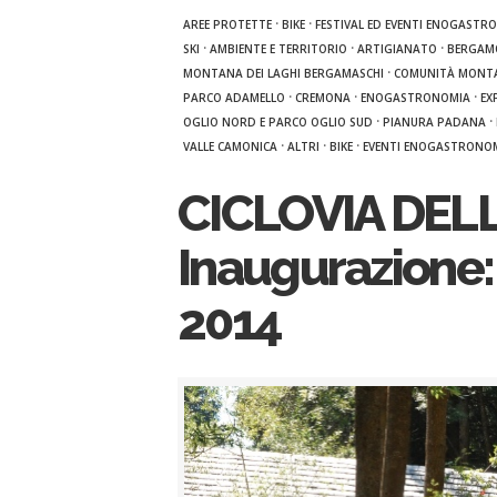
·
·
AREE PROTETTE
BIKE
FESTIVAL ED EVENTI ENOGASTR
·
·
·
SKI
AMBIENTE E TERRITORIO
ARTIGIANATO
BERGAM
·
MONTANA DEI LAGHI BERGAMASCHI
COMUNITÀ MONTA
·
·
·
PARCO ADAMELLO
CREMONA
ENOGASTRONOMIA
EX
·
·
OGLIO NORD E PARCO OGLIO SUD
PIANURA PADANA
·
·
·
VALLE CAMONICA
ALTRI
BIKE
EVENTI ENOGASTRONOM
CICLOVIA DELL
Inaugurazione:
2014