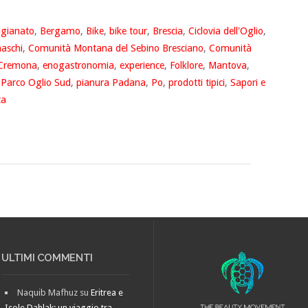
igianato
,
Bergamo
,
Bike
,
bike tour
,
Brescia
,
Ciclovia dell'Oglio
,
aschi
,
Comunità Montana del Sebino Bresciano
,
Comunità
Cremona
,
enogastronomia
,
experience
,
Folklore
,
Mantova
,
 Parco Oglio Sud
,
pianura Padana
,
Po
,
prodotti tipici
,
Sapori e
ca
ULTIMI COMMENTI
Naquib Mafhuz
su
Eritrea e
Isole Dahlak: un viaggio tra