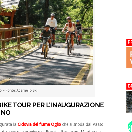
P
B
io – Fonte: Adamello Ski
 BIKE TOUR PER L’INAUGURAZIONE
UGNO
gurata la
Ciclovia del fiume Oglio
che si snoda dal Passo
 attraverso le province di Brescia, Bergamo, Mantova e