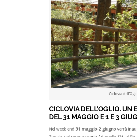
Ciclovia dell’Ogl
CICLOVIA DELL’OGLIO. UN
DEL 31 MAGGIO E 1 E 3 GI
Nel week end
31 maggio-2 giugno
verrà inau
Tonale, nel comprensorio Adamello Ski, al Po,