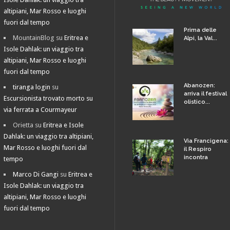
altipiani, Mar Rosso e luoghi
fuori dal tempo
Prima delle
MountainBlog
su
Eritrea e
Alpi, la Val...
Isole Dahlak: un viaggio tra
altipiani, Mar Rosso e luoghi
fuori dal tempo
Abanozen:
tiranga login
su
arriva il festival
Escursionista trovato morto su
olistico...
via ferrata a Courmayeur
Orietta
su
Eritrea e Isole
Dahlak: un viaggio tra altipiani,
Via Francigena:
Mar Rosso e luoghi fuori dal
il Respiro
incontra
tempo
Marco Di Gangi
su
Eritrea e
Isole Dahlak: un viaggio tra
altipiani, Mar Rosso e luoghi
fuori dal tempo