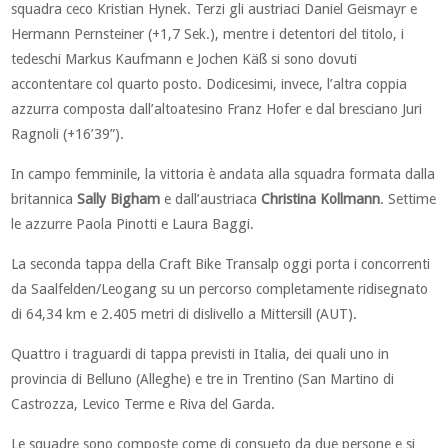
squadra ceco Kristian Hynek. Terzi gli austriaci Daniel Geismayr e
Hermann Pernsteiner (+1,7 Sek.), mentre i detentori del titolo, i
tedeschi Markus Kaufmann e Jochen Käß si sono dovuti
accontentare col quarto posto. Dodicesimi, invece, l’altra coppia
azzurra composta dall’altoatesino Franz Hofer e dal bresciano Juri
Ragnoli (+16’39”).
In campo femminile, la vittoria è andata alla squadra formata dalla
britannica
Sally Bigham
e dall’austriaca
Christina Kollmann
. Settime
le azzurre Paola Pinotti e Laura Baggi.
La seconda tappa della Craft Bike Transalp oggi porta i concorrenti
da Saalfelden/Leogang su un percorso completamente ridisegnato
di 64,34 km e 2.405 metri di dislivello a Mittersill (AUT).
Quattro i traguardi di tappa previsti in Italia, dei quali uno in
provincia di Belluno (Alleghe) e tre in Trentino (San Martino di
Castrozza, Levico Terme e Riva del Garda.
Le squadre sono composte come di consueto da due persone e si