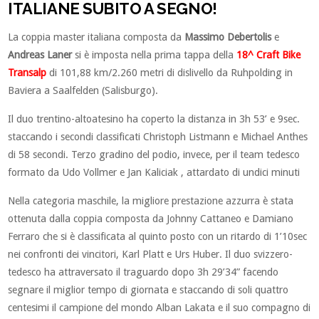
ITALIANE SUBITO A SEGNO!
La coppia master italiana composta da
Massimo Debertolis
e
Andreas Laner
si è imposta nella prima tappa della
18^ Craft Bike
Transalp
di 101,88 km/2.260 metri di dislivello da Ruhpolding in
Baviera a Saalfelden (Salisburgo).
Il duo trentino-altoatesino ha coperto la distanza in 3h 53’ e 9sec.
staccando i secondi classificati Christoph Listmann e Michael Anthes
di 58 secondi. Terzo gradino del podio, invece, per il team tedesco
formato da Udo Vollmer e Jan Kaliciak , attardato di undici minuti
Nella categoria maschile, la migliore prestazione azzurra è stata
ottenuta dalla coppia composta da Johnny Cattaneo e Damiano
Ferraro che si è classificata al quinto posto con un ritardo di 1’10sec
nei confronti dei vincitori, Karl Platt e Urs Huber. Il duo svizzero-
tedesco ha attraversato il traguardo dopo 3h 29’34” facendo
segnare il miglior tempo di giornata e staccando di soli quattro
centesimi il campione del mondo Alban Lakata e il suo compagno di