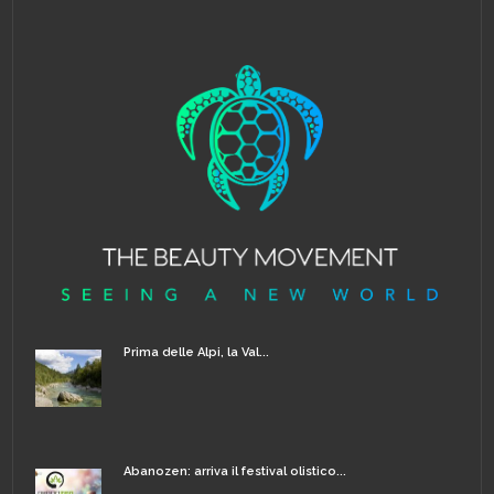
Prima delle Alpi, la Val...
Abanozen: arriva il festival olistico...