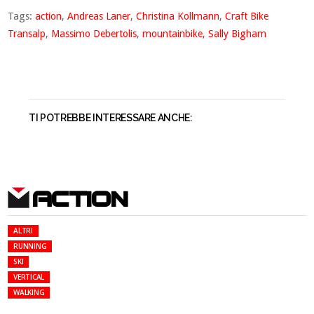
Tags:
action
,
Andreas Laner
,
Christina Kollmann
,
Craft Bike
Transalp
,
Massimo Debertolis
,
mountainbike
,
Sally Bigham
TI POTREBBE INTERESSARE ANCHE:
ACTION
ALTRI
RUNNING
SKI
VERTICAL
WALKING