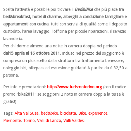
Scelta l’attività è possibile poi trovare il
Bed&Bike
che più piace tra
bed&breakfast, hotel di charme, alberghi a conduzione famigliare e
appartamenti con cucina
, tutti con servizi di qualità come il deposito
custodito, l’area lavaggio, l’officina per piccole riparazioni, il servizio
lavanderia.
Per chi dorme almeno una notte in camera doppia nel periodo
dal15 aprile al 16 ottobre 2011
, incluso nel prezzo del soggiorno è
compreso un plus scelto dalla struttura tra trattamento benessere,
noleggio bici, bikepass ed escursione guidata! A partire da € 32,50 a
persona.
Per info e prenotazioni:
http://www.turismotorino.org
(con il codice
promo “
bike2011
” se soggiorni 2 notti in camera doppia la terza è
gratis!)
Tags:
Alta Val Susa
,
bed&bike
,
bicicletta
,
Bike
,
experience
,
Piemonte
,
Torino
,
Valli di Lanzo
,
Valli Valdesi