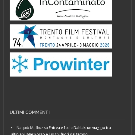
ULTIMI COMMENTI
Naquib Mafhuz
su
Eritrea e Isole Dahlak: un viaggio tra
altipiani, Mar Rosso e luoghi fuori dal tempo