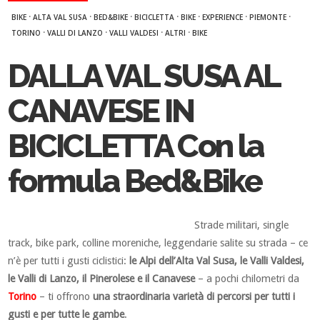
·
·
·
·
·
·
·
BIKE
ALTA VAL SUSA
BED&BIKE
BICICLETTA
BIKE
EXPERIENCE
PIEMONTE
·
·
·
·
TORINO
VALLI DI LANZO
VALLI VALDESI
ALTRI
BIKE
DALLA VAL SUSA AL
CANAVESE IN
BICICLETTA Con la
formula Bed&Bike
Strade militari, single
track, bike park, colline moreniche, leggendarie salite su strada – ce
n’è per tutti i gusti ciclistici:
le Alpi dell’Alta Val Susa, le Valli Valdesi,
le Valli di Lanzo, il Pinerolese e il Canavese
– a pochi chilometri da
Torino
– ti offrono
una straordinaria varietà di percorsi per tutti i
gusti e per tutte le gambe
.