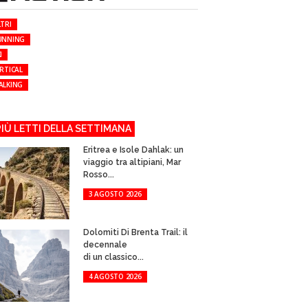
TRI
UNNING
I
RTICAL
ALKING
 PIÙ LETTI DELLA SETTIMANA
Eritrea e Isole Dahlak: un
viaggio tra altipiani, Mar
Rosso...
3 AGOSTO 2026
Dolomiti Di Brenta Trail: il
decennale
di un classico...
4 AGOSTO 2026