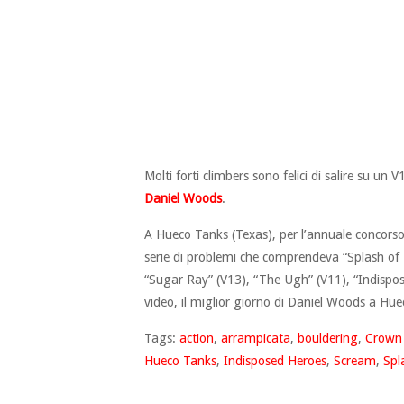
Molti forti climbers sono felici di salire su un
Daniel Woods
.
A Hueco Tanks (Texas), per l’annuale concorso
serie di problemi che comprendeva “Splash of
“Sugar Ray” (V13), “The Ugh” (V11), “Indispos
video, il miglior giorno di Daniel Woods a Hue
Tags:
action
,
arrampicata
,
bouldering
,
Crown
Hueco Tanks
,
Indisposed Heroes
,
Scream
,
Spl