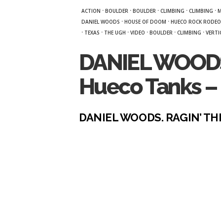
·
·
·
·
·
ACTION
BOULDER
BOULDER
CLIMBING
CLIMBING
M
·
·
DANIEL WOODS
HOUSE OF DOOM
HUECO ROCK RODEO
·
·
·
·
·
·
TEXAS
THE UGH
VIDEO
BOULDER
CLIMBING
VERTI
DANIEL WOODS. 
Hueco Tanks – 
DANIEL WOODS. RAGIN’ THE