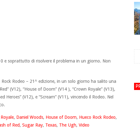
 V10 e soprattutto di risolvere il problema in un giorno. Non
 Rock Rodeo – 21^ edizione, in un solo giorno ha salito una
P
 Red” (V12), “House of Doom” (V14 ), “Crown Royale” (V13),
ed Heroes” (V12), e “Scream” (V11), vincendo il Rodeo. Nel
co.
 Royale
,
Daniel Woods
,
House of Doom
,
Hueco Rock Rodeo
,
ash of Red
,
Sugar Ray
,
Texas
,
The Ugh
,
Video