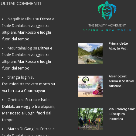
ULTIMI COMMENTI
Naquib Mafhuz
su
Eritrea e
Isole Dahlak: un viaggio tra
altipiani, Mar Rosso e luoghi
fuori dal tempo
Prima delle
MountainBlog
su
Eritrea e
Alpi, la Val...
Isole Dahlak: un viaggio tra
altipiani, Mar Rosso e luoghi
fuori dal tempo
Abanozen:
tiranga login
su
arriva il festival
Escursionista trovato morto su
olistico...
via ferrata a Courmayeur
Orietta
su
Eritrea e Isole
Dahlak: un viaggio tra altipiani,
Via Francigena:
Mar Rosso e luoghi fuori dal
il Respiro
incontra
tempo
Marco Di Gangi
su
Eritrea e
Isole Dahlak: un viaggio tra