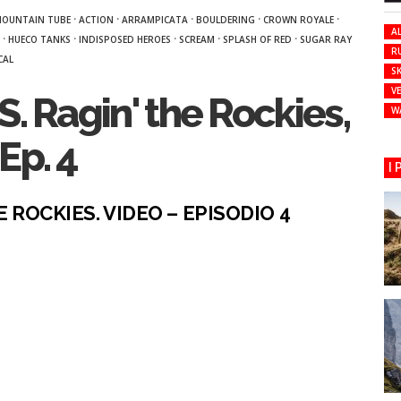
·
·
·
·
·
OUNTAIN TUBE
ACTION
ARRAMPICATA
BOULDERING
CROWN ROYALE
AL
·
·
·
·
·
HUECO TANKS
INDISPOSED HEROES
SCREAM
SPLASH OF RED
SUGAR RAY
R
CAL
SK
VE
Ragin' the Rockies,
W
Ep. 4
I
 ROCKIES. VIDEO – EPISODIO 4