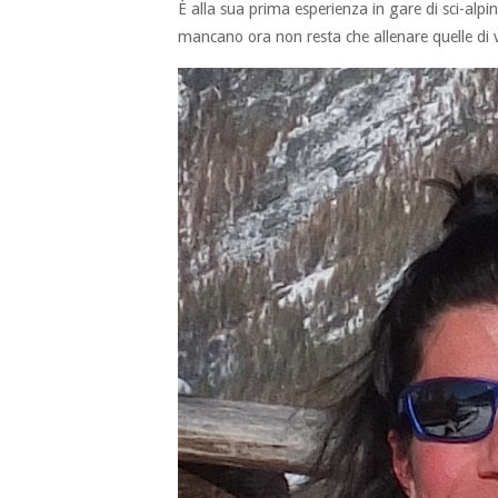
È alla sua prima esperienza in gare di sci-alp
mancano ora non resta che allenare quelle di v