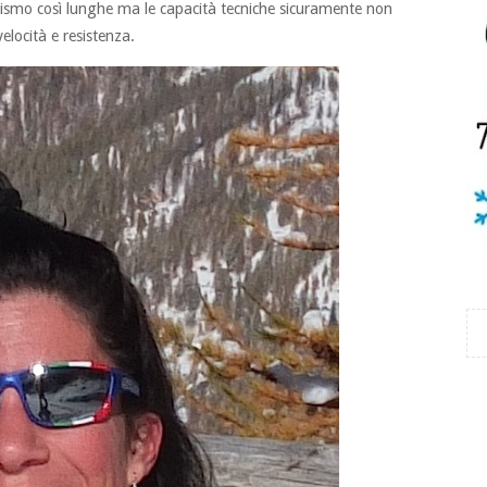
inismo così lunghe ma le capacità tecniche sicuramente non
elocità e resistenza.