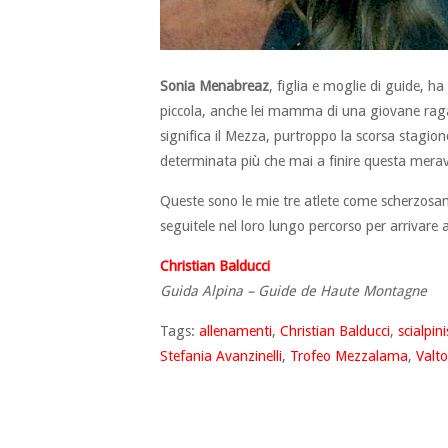
Sonia Menabreaz
, figlia e moglie di guide, h
piccola, anche lei mamma di una giovane ragaz
significa il Mezza, purtroppo la scorsa stagi
determinata più che mai a finire questa merav
Queste sono le mie tre atlete come scherzosa
seguitele nel loro lungo percorso per arrivare 
Christian Balducci
Guida Alpina – Guide de Haute Montagne
Tags:
allenamenti
,
Christian Balducci
,
scialpin
Stefania Avanzinelli
,
Trofeo Mezzalama
,
Valt