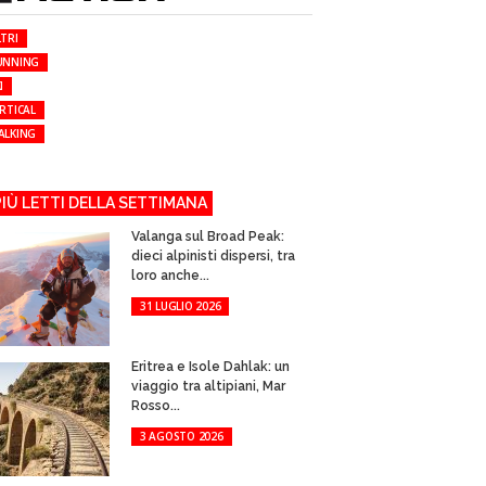
TRI
UNNING
I
RTICAL
ALKING
 PIÙ LETTI DELLA SETTIMANA
Valanga sul Broad Peak:
dieci alpinisti dispersi, tra
loro anche...
31 LUGLIO 2026
Eritrea e Isole Dahlak: un
viaggio tra altipiani, Mar
Rosso...
3 AGOSTO 2026