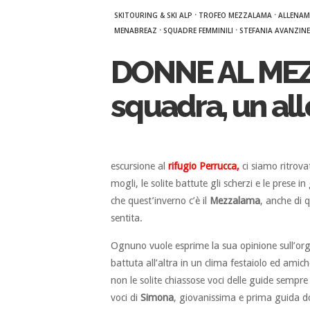
·
·
SKITOURING & SKI ALP
TROFEO MEZZALAMA
ALLENAM
·
·
MENABREAZ
SQUADRE FEMMINILI
STEFANIA AVANZINE
DONNE AL ME
squadra, un al
escursione al
rifugio Perrucca,
ci siamo ritrovat
mogli, le solite battute gli scherzi e le prese 
che quest’inverno c’è il
Mezzalama
, anche di 
sentita.
Ognuno vuole esprime la sua opinione sull’or
battuta all’altra in un clima festaiolo ed amic
non le solite chiassose voci delle guide sempre
voci di
Simona
, giovanissima e prima guida d