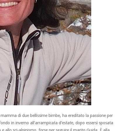
à mamma di due bellissime bimbe, ha ereditato la passione per
ondo in inverno all’arrampicata d’estate, dopo essersi sposata
e allo sci-alpinismo, forse per seguire il marito Guida. È alla