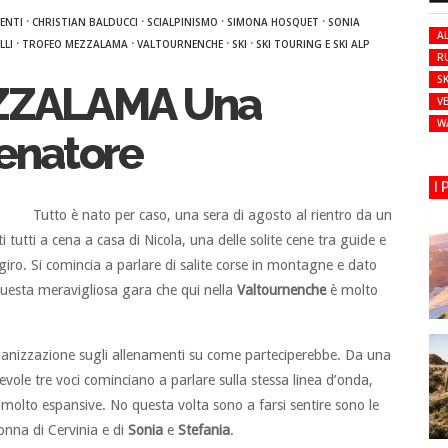
·
·
·
·
ENTI
CHRISTIAN BALDUCCI
SCIALPINISMO
SIMONA HOSQUET
SONIA
AL
·
·
·
·
LLI
TROFEO MEZZALAMA
VALTOURNENCHE
SKI
SKI TOURING E SKI ALP
R
SK
ZZALAMA Una
VE
W
lenatore
I
Tutto è nato per caso, una sera di agosto al rientro da un
i tutti a cena a casa di Nicola, una delle solite cene tra guide e
in giro. Si comincia a parlare di salite corse in montagne e dato
questa meravigliosa gara che qui nella
Valtournenche
è molto
ganizzazione sugli allenamenti su come parteciperebbe. Da una
hevole tre voci cominciano a parlare sulla stessa linea d’onda,
 molto espansive. No questa volta sono a farsi sentire sono le
onna di Cervinia e di
Sonia
e
Stefania
.