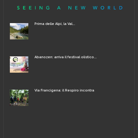
Prima delle Alpi, la Val...
Abanozen: arriva il festival olistico...
Via Francigena: il Respiro incontra