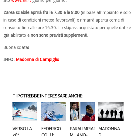
sito
www.ski.it
giorno per giorno.
L’area sciabile aprirà fra le 7.30 e le 8.00
(in base all’impianto e solo
in caso di condizioni meteo favorevoli) e rimarrà aperta come di
consueto fino alle ore 16.30. Lo skipass acquistato per quelle date è
già abilitato e
non sono previsti supplementi.
Buona sciata!
INFO:
Madonna di Campiglio
TI POTREBBE INTERESSARE ANCHE:
VERSO LA
FEDERICO
PARALIMPIADI
MADONNA
28ª
COLLI:
MILANO-
DI