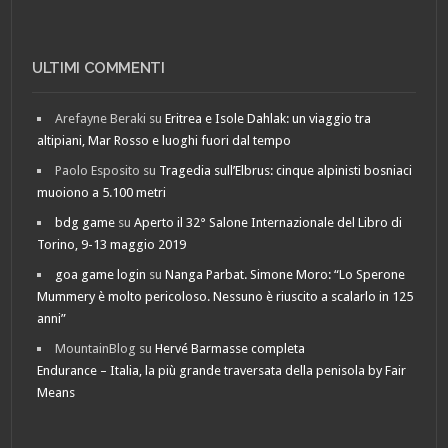
ULTIMI COMMENTI
Arefayne Beraki
su
Eritrea e Isole Dahlak: un viaggio tra
altipiani, Mar Rosso e luoghi fuori dal tempo
Paolo Esposito
su
Tragedia sull’Elbrus: cinque alpinisti bosniaci
muoiono a 5.100 metri
bdg game
su
Aperto il 32° Salone Internazionale del Libro di
Torino, 9-13 maggio 2019
goa game login
su
Nanga Parbat. Simone Moro: “Lo Sperone
Mummery è molto pericoloso. Nessuno è riuscito a scalarlo in 125
anni”
MountainBlog
su
Hervé Barmasse completa
Endurance – Italia, la più grande traversata della penisola by Fair
Means