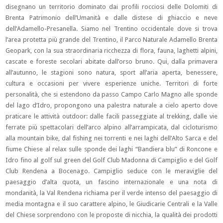
disegnano un territorio dominato dai profili rocciosi delle Dolomiti di
Brenta Patrimonio dell’Umanità e dalle distese di ghiaccio e neve
dell’Adamello-Presanella. Siamo nel Trentino occidentale dove si trova
l’area protetta più grande del Trentino, il Parco Naturale Adamello Brenta
Geopark, con la sua straordinaria ricchezza di flora, fauna, laghetti alpini,
cascate e foreste secolari abitate dall’orso bruno. Qui, dalla primavera
all’autunno, le stagioni sono natura, sport all’aria aperta, benessere,
cultura e occasioni per vivere esperienze uniche. Territori di forte
personalità, che si estendono da passo Campo Carlo Magno alle sponde
del lago d’Idro, propongono una palestra naturale a cielo aperto dove
praticare le attività outdoor: dalle facili passeggiate al trekking, dalle vie
ferrate più spettacolari dell’arco alpino all’arrampicata, dal cicloturismo
alla mountain bike, dal fishing nei torrenti e nei laghi dell’Alto Sarca e del
fiume Chiese al relax sulle sponde dei laghi “Bandiera blu” di Roncone e
Idro fino al golf sul green del Golf Club Madonna di Campiglio e del Golf
Club Rendena a Bocenago. Campiglio seduce con le meraviglie del
paesaggio d’alta quota, un fascino internazionale e una nota di
mondanità, la Val Rendena richiama per il verde intenso del paesaggio di
media montagna e il suo carattere alpino, le Giudicarie Centrali e la Valle
del Chiese sorprendono con le proposte di nicchia, la qualità dei prodotti