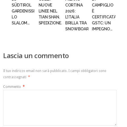
SÜDTIROL
NUOVE
CORTINA
CAMPIGLIO
GARDENISSIMA:
LINEE NEL
2026:
È
LO
TIAN SHAN.
L’ITALIA
CERTIFICATA
SLALOM...
SPEDIZIONE...
BRILLA TRA
GSTC: UN
SNOWBOARD...
IMPEGNO...
Lascia un commento
Il tuo indirizzo email non sarà pubblicato.
I campi obbligatori sono
contrassegnati
*
Commento
*