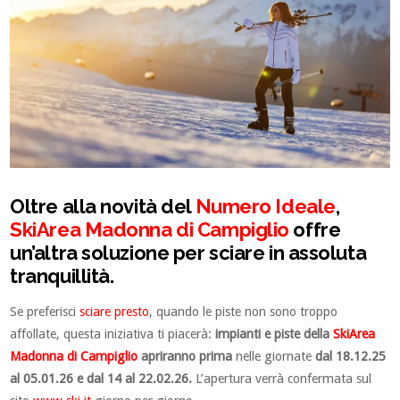
Oltre alla novità del
Numero Ideale
,
SkiArea Madonna di Campiglio
offre
un’altra soluzione per sciare in assoluta
tranquillità.
Se preferisci
sciare presto
, quando le piste non sono troppo
affollate, questa iniziativa ti piacerà:
impianti e piste della
SkiArea
Madonna di Campiglio
apriranno prima
nelle giornate
dal 18.12.25
al 05.01.26 e dal 14 al 22.02.26.
L’apertura verrà confermata sul