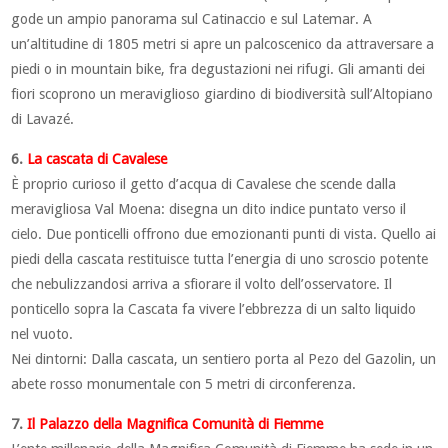
gode un ampio panorama sul Catinaccio e sul Latemar. A
un’altitudine di 1805 metri si apre un palcoscenico da attraversare a
piedi o in mountain bike, fra degustazioni nei rifugi. Gli amanti dei
fiori scoprono un meraviglioso giardino di biodiversità sull’Altopiano
di Lavazé.
6.
La cascata di Cavalese
È proprio curioso il getto d’acqua di Cavalese che scende dalla
meravigliosa Val Moena: disegna un dito indice puntato verso il
cielo. Due ponticelli offrono due emozionanti punti di vista. Quello ai
piedi della cascata restituisce tutta l’energia di uno scroscio potente
che nebulizzandosi arriva a sfiorare il volto dell’osservatore. Il
ponticello sopra la Cascata fa vivere l’ebbrezza di un salto liquido
nel vuoto.
Nei dintorni: Dalla cascata, un sentiero porta al Pezo del Gazolin, un
abete rosso monumentale con 5 metri di circonferenza.
7.
Il Palazzo della Magnifica Comunità di Fiemme