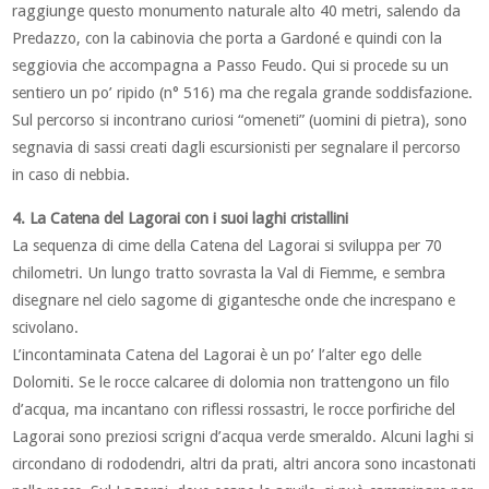
raggiunge questo monumento naturale alto 40 metri, salendo da
Predazzo, con la cabinovia che porta a Gardoné e quindi con la
seggiovia che accompagna a Passo Feudo. Qui si procede su un
sentiero un po’ ripido (n° 516) ma che regala grande soddisfazione.
Sul percorso si incontrano curiosi “omeneti” (uomini di pietra), sono
segnavia di sassi creati dagli escursionisti per segnalare il percorso
in caso di nebbia.
4. La Catena del Lagorai con i suoi laghi cristallini
La sequenza di cime della Catena del Lagorai si sviluppa per 70
chilometri. Un lungo tratto sovrasta la Val di Fiemme, e sembra
disegnare nel cielo sagome di gigantesche onde che increspano e
scivolano.
L’incontaminata Catena del Lagorai è un po’ l’alter ego delle
Dolomiti. Se le rocce calcaree di dolomia non trattengono un filo
d’acqua, ma incantano con riflessi rossastri, le rocce porfiriche del
Lagorai sono preziosi scrigni d’acqua verde smeraldo. Alcuni laghi si
circondano di rododendri, altri da prati, altri ancora sono incastonati