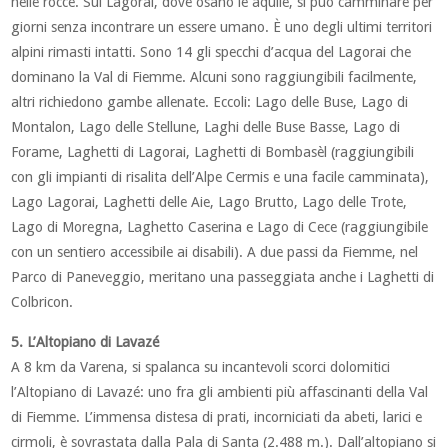
nelle rocce. Sul Lagorai, dove osano le aquile, si può camminare per
giorni senza incontrare un essere umano. È uno degli ultimi territori
alpini rimasti intatti. Sono 14 gli specchi d’acqua del Lagorai che
dominano la Val di Fiemme. Alcuni sono raggiungibili facilmente,
altri richiedono gambe allenate. Eccoli: Lago delle Buse, Lago di
Montalon, Lago delle Stellune, Laghi delle Buse Basse, Lago di
Forame, Laghetti di Lagorai, Laghetti di Bombasèl (raggiungibili
con gli impianti di risalita dell’Alpe Cermis e una facile camminata),
Lago Lagorai, Laghetti delle Aie, Lago Brutto, Lago delle Trote,
Lago di Moregna, Laghetto Caserina e Lago di Cece (raggiungibile
con un sentiero accessibile ai disabili). A due passi da Fiemme, nel
Parco di Paneveggio, meritano una passeggiata anche i Laghetti di
Colbricon.
5. L’Altopiano di Lavazé
A 8 km da Varena, si spalanca su incantevoli scorci dolomitici
l’Altopiano di Lavazé: uno fra gli ambienti più affascinanti della Val
di Fiemme. L’immensa distesa di prati, incorniciati da abeti, larici e
cirmoli, è sovrastata dalla Pala di Santa (2.488 m.). Dall’altopiano si