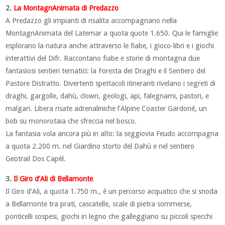
2.
La MontagnAnimata di Predazzo
A Predazzo gli impianti di risalita accompagnano nella
MontagnAnimata del Latemar a quota quote 1.650. Qui le famiglie
esplorano la natura anche attraverso le fiabe, i gioco-libri e i giochi
interattivi del Difr. Raccontano fiabe e storie di montagna due
fantasiosi sentieri tematici: la Foresta dei Draghi e il Sentiero del
Pastore Distratto. Divertenti spettacoli itineranti rivelano i segreti di
draghi, gargolle, dahù, clown, geologi, api, falegnami, pastori, e
malgari. Libera risate adrenaliniche l’Alpine Coaster Gardoné, un
bob su monorotaia che sfreccia nel bosco.
La fantasia vola ancora più in alto: la seggiovia Feudo accompagna
a quota 2.200 m. nel Giardino storto del Dahù e nel sentiero
Geotrail Dos Capèl.
3.
Il Giro d’Ali di Bellamonte
Il Giro d’Ali, a quota 1.750 m., è un percorso acquatico che si snoda
a Bellamonte tra prati, cascatelle, scale di pietra sommerse,
ponticelli sospesi, giochi in legno che galleggiano su piccoli specchi