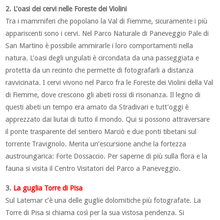
2. L’oasi dei cervi nelle Foreste dei Violini
Tra i mammiferi che popolano la Val di Fiemme, sicuramente i più
appariscenti sono i cervi. Nel Parco Naturale di Paneveggio Pale di
San Martino è possibile ammirarle i loro comportamenti nella
natura. L’oasi degli ungulati è circondata da una passeggiata e
protetta da un recinto che permette di fotografarli a distanza
ravvicinata. I cervi vivono nel Parco fra le Foreste dei Violini della Val
di Fiemme, dove crescono gli abeti rossi di risonanza. Il legno di
questi abeti un tempo era amato da Stradivari e tutt’oggi è
apprezzato dai liutai di tutto il mondo. Qui si possono attraversare
il ponte trasparente del sentiero Marciò e due ponti tibetani sul
torrente Travignolo. Merita un’escursione anche la fortezza
austroungarica: Forte Dossaccio. Per saperne di più sulla flora e la
fauna si visita il Centro Visitatori del Parco a Paneveggio.
3.
La guglia Torre di Pisa
Sul Latemar c’è una delle guglie dolomitiche più fotografate. La
Torre di Pisa si chiama così per la sua vistosa pendenza. Si