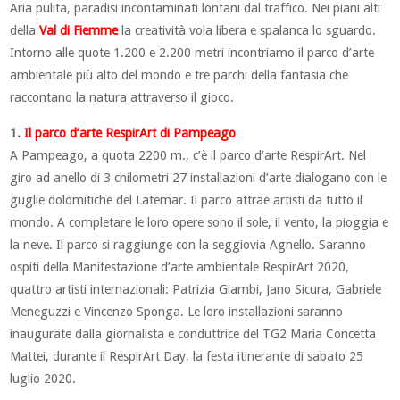
Aria pulita, paradisi incontaminati lontani dal traffico. Nei piani alti
della
Val di Fiemme
la creatività vola libera e spalanca lo sguardo.
Intorno alle quote 1.200 e 2.200 metri incontriamo il parco d’arte
ambientale più alto del mondo e tre parchi della fantasia che
raccontano la natura attraverso il gioco.
1.
Il parco d’arte RespirArt di Pampeago
A Pampeago, a quota 2200 m., c’è il parco d’arte RespirArt. Nel
giro ad anello di 3 chilometri 27 installazioni d’arte dialogano con le
guglie dolomitiche del Latemar. Il parco attrae artisti da tutto il
mondo. A completare le loro opere sono il sole, il vento, la pioggia e
la neve. Il parco si raggiunge con la seggiovia Agnello. Saranno
ospiti della Manifestazione d’arte ambientale RespirArt 2020,
quattro artisti internazionali: Patrizia Giambi, Jano Sicura, Gabriele
Meneguzzi e Vincenzo Sponga. Le loro installazioni saranno
inaugurate dalla giornalista e conduttrice del TG2 Maria Concetta
Mattei, durante il RespirArt Day, la festa itinerante di sabato 25
luglio 2020.