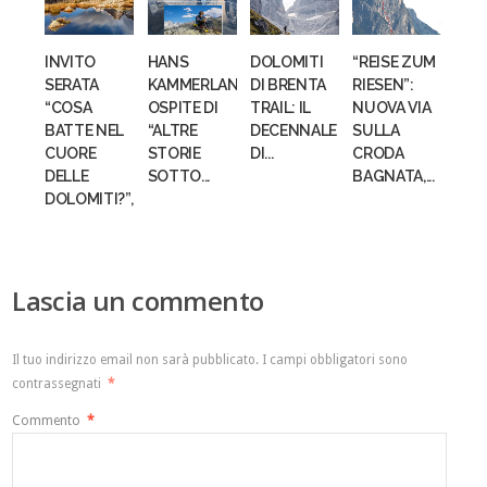
INVITO
HANS
DOLOMITI
“REISE ZUM
SERATA
KAMMERLANDER
DI BRENTA
RIESEN”:
“COSA
OSPITE DI
TRAIL: IL
NUOVA VIA
BATTE NEL
“ALTRE
DECENNALE
SULLA
CUORE
STORIE
DI...
CRODA
DELLE
SOTTO...
BAGNATA,...
DOLOMITI?”,...
Lascia un commento
Il tuo indirizzo email non sarà pubblicato.
I campi obbligatori sono
contrassegnati
*
Commento
*