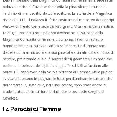
L’ente millenario della Magnifica Comunità di Fiemme ha sede in un
palazzo storico di Cavalese che ospita la pinacoteca, il museo e
l’archivio di manoscritti, statuti e scritture. La storia della Magnifica
risale al 1.111. Il Palazzo fu fatto costruire nel medioevo dai Principi
Vescovi di Trento come sede dei loro grandi Vicari e residenza estiva.
Di origini trecentesche, il palazzo divenne nel 1850, sede della
Magnifica Comunità di Fiemme. I complessi lavori di restauro
hanno restituito al palazzo l’antico splendore. Un’illuminazione
discreta dona al museo e alla sua pinacoteca un’atmosfera intrisa di
mistero, proiettando qua e là sorprendenti geometrie luminose che
esaltano la bellezza dei dipinti e degli affreschi. Si affacciano alle
pareti 150 capolavori della Scuola pittorica di Fiemme. Nelle prigioni
i visitatori possono impugnare le torce per illuminare le scritte incise
dai carcerati. Queste celle, nel Cinquecento, sono state anche le
crudeli gattabuie in cui furono rinchiuse le così dette streghe di
Cavalese.
I 4 Paradisi di Fiemme