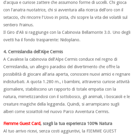
d’acqua e curiose zattere che assumono forme di uccelli. Chi gioca
con l’anatra nuotatrice, chi si avventura alla ricerca dell’oro con il
setaccio, chi rincorre l’Uovo in pista, chi scopre la vita dei volatili sul
sentiero Frainus.
Il Giro d’Ali si raggiunge con la Cabinovia Bellamonte 3.0. Uno degli
ovetti ha il fondo trasparente: Nidoplano.
4. Cermislandia dell’Alpe Cermis
A Cavalese la cabinovia dell’Alpe Cermis conduce nel regno di
Cermislandia, un allegro paradiso del divertimento che offre la
possibilità di giocare all’aria aperta, conoscere nuovi amici e regnare
indisturbati. A quota 1.280 m., i bambini, attraverso curiose attività
giornaliere, stabiliscono un rapporto di totale empatia con la
natura, mimetizzandosi con il sottobosco, gli animali, i boscaioli e le
creature magiche della leggenda. Quindi, si arrampicano sugli
alberi come scoiattoli nel nuovo Parco Avventura Cermis.
Fiemme Guest Card
, scegli la tua esperienza 100% Natura
Al tuo arrivo ricevi, senza costi aggiuntivi, la FIEMME GUEST