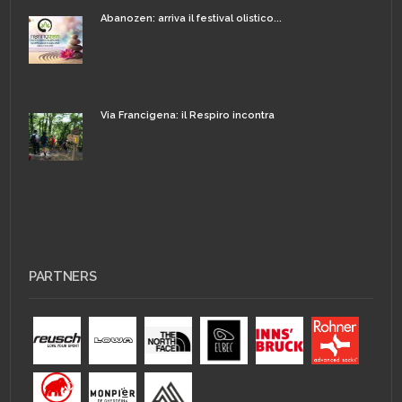
Abanozen: arriva il festival olistico...
Via Francigena: il Respiro incontra
PARTNERS