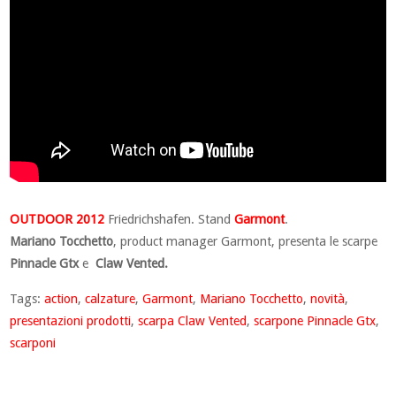
OUTDOOR 2012
Friedrichshafen. Stand
Garmont
.
Mariano Tocchetto
, product manager Garmont, presenta le scarpe
Pinnacle Gtx
e
Claw Vented.
Tags:
action
,
calzature
,
Garmont
,
Mariano Tocchetto
,
novità
,
presentazioni prodotti
,
scarpa Claw Vented
,
scarpone Pinnacle Gtx
,
scarponi