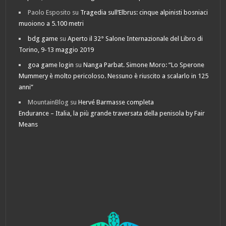
Paolo Esposito
su
Tragedia sull’Elbrus: cinque alpinisti bosniaci
muoiono a 5.100 metri
bdg game
su
Aperto il 32° Salone Internazionale del Libro di
Torino, 9-13 maggio 2019
goa game login
su
Nanga Parbat. Simone Moro: “Lo Sperone
Mummery è molto pericoloso. Nessuno è riuscito a scalarlo in 125
anni”
MountainBlog
su
Hervé Barmasse completa
Endurance – Italia, la più grande traversata della penisola by Fair
Means