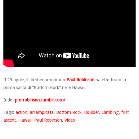
Il 29 aprile, il climber americano
Paul Robinson
ha effettuato la
prima salita di “Bottom Rock” nelle Hawaii.
Indo:
p-d-robinson.tumblr.com/
Tags:
action
,
arrampicata
,
Bottom Rock
,
Boulder
,
Climbing
,
first
ascent
,
Hawaii
,
Paul Robinson
,
Video