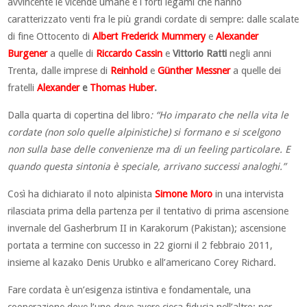
avvincente le vicende umane e i forti legami che hanno
caratterizzato venti fra le più grandi cordate di sempre: dalle scalate
di fine Ottocento di
Albert Frederick Mummery
e
Alexander
Burgener
a quelle di
Riccardo Cassin
e
Vittorio Ratti
negli anni
Trenta, dalle imprese di
Reinhold
e
Günther Messner
a quelle dei
fratelli
Alexander
e
Thomas Huber
.
Dalla quarta di copertina del libro
: “Ho imparato che nella vita le
cordate (non solo quelle alpinistiche) si formano e si scelgono
non sulla base delle convenienze ma di un feeling particolare. E
quando questa sintonia è speciale, arrivano successi analoghi.”
Così ha dichiarato il noto alpinista
Simone Moro
in una intervista
rilasciata prima della partenza per il tentativo di prima ascensione
invernale del Gasherbrum II in Karakorum (Pakistan); ascensione
portata a termine con successo in 22 giorni il 2 febbraio 2011,
insieme al kazako Denis Urubko e all’americano Corey Richard.
Fare cordata è un’esigenza istintiva e fondamentale, una