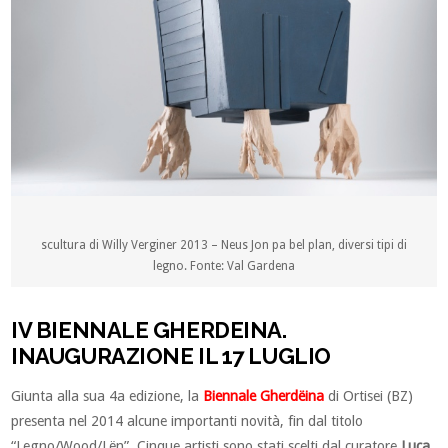
scultura di Willy Verginer 2013 – Neus Jon pa bel plan, diversi tipi di
legno. Fonte: Val Gardena
IV BIENNALE GHERDEINA.
INAUGURAZIONE IL 17 LUGLIO
Giunta alla sua 4a edizione, la
Biennale Gherdëina
di Ortisei (BZ)
presenta nel 2014 alcune importanti novità, fin dal titolo
“Legno/Wood/Lën”. Cinque artisti sono stati scelti dal curatore
Luca