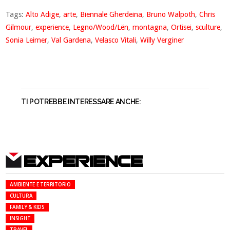
Tags:
Alto Adige
,
arte
,
Biennale Gherdeina
,
Bruno Walpoth
,
Chris
Gilmour
,
experience
,
Legno/Wood/Lën
,
montagna
,
Ortisei
,
sculture
,
Sonia Leimer
,
Val Gardena
,
Velasco Vitali
,
Willy Verginer
TI POTREBBE INTERESSARE ANCHE:
EXPERIENCE
AMBIENTE E TERRITORIO
CULTURA
FAMILY & KIDS
INSIGHT
TRAVEL