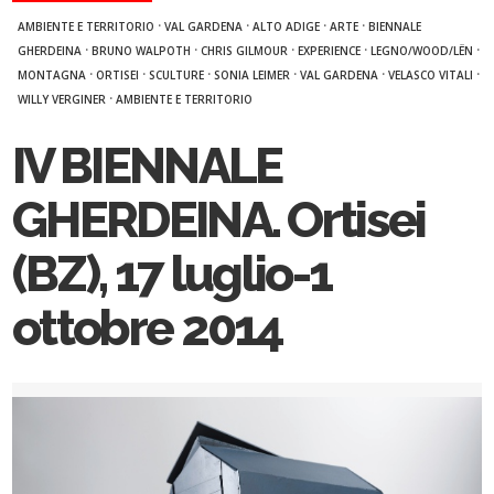
·
·
·
·
AMBIENTE E TERRITORIO
VAL GARDENA
ALTO ADIGE
ARTE
BIENNALE
·
·
·
·
·
GHERDEINA
BRUNO WALPOTH
CHRIS GILMOUR
EXPERIENCE
LEGNO/WOOD/LËN
·
·
·
·
·
·
MONTAGNA
ORTISEI
SCULTURE
SONIA LEIMER
VAL GARDENA
VELASCO VITALI
·
WILLY VERGINER
AMBIENTE E TERRITORIO
IV BIENNALE
GHERDEINA. Ortisei
(BZ), 17 luglio-1
ottobre 2014