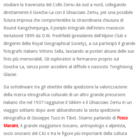
studiare la traversata del Colle Zemu da sud a nord, collegando
direttamente il Goecha-La con il Ghiacciaio Zemu, per una possibile
futura impresa che comporterebbe la straordinaria chiusura di
Round Kangchenjunga, il periplo integrale dell’intero massiccio
tentatonel 1899 da D.W. Freshfield (presidente dell’Alpine Club e
dirigente della Royal Geographical Society), a cui partecipò il grande
fotografo italiano Vittorio Sella, lasciando ai posteri alcune delle sue
foto più memorabili. Gli esploratori si fermarono proprio sul
Goecha-La, senza poter accedere al difficile e nascosto Tonghsiong
Glacier.
Da sottolineare tra gli obiettivi della spedizione la valorizzazione
della ricerca etnografica-culturale di un altro grande precursore
italiano che nel 1937 raggiunse il Sikkim e il Ghiacciaio Zemu in un
viaggio solitario dopo aver abbandonato la sesta spedizione
etnografica di Giuseppe Tucci in Tibet. Stiamo parlando di
Fosco
Maraini
, il grande viaggiatore toscano, antropologo e alpinista,
socio onorario del CAI e tra le figure più importanti della cultura