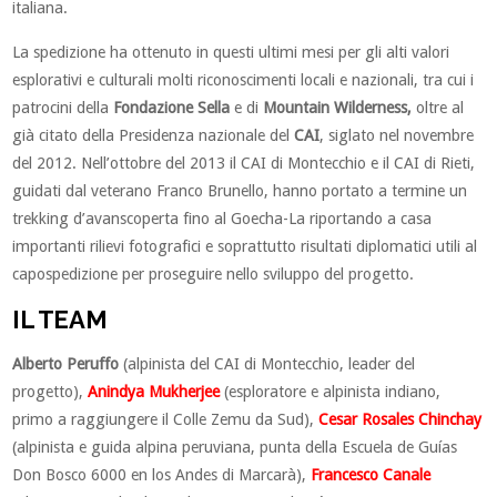
italiana.
La spedizione ha ottenuto in questi ultimi mesi per gli alti valori
esplorativi e culturali molti riconoscimenti locali e nazionali, tra cui i
patrocini della
Fondazione Sella
e di
Mountain Wilderness,
oltre al
già citato della Presidenza nazionale del
CAI
, siglato nel novembre
del 2012. Nell’ottobre del 2013 il CAI di Montecchio e il CAI di Rieti,
guidati dal veterano Franco Brunello, hanno portato a termine un
trekking d’avanscoperta fino al Goecha-La riportando a casa
importanti rilievi fotografici e soprattutto risultati diplomatici utili al
capospedizione per proseguire nello sviluppo del progetto.
IL TEAM
Alberto Peruffo
(alpinista del CAI di Montecchio, leader del
progetto),
Anindya Mukherjee
(esploratore e alpinista indiano,
primo a raggiungere il Colle Zemu da Sud),
Cesar Rosales Chinchay
(alpinista e guida alpina peruviana, punta della Escuela de Guías
Don Bosco 6000 en los Andes di Marcarà),
Francesco Canale