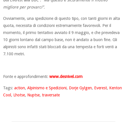
dell’Everest alla BBC .
“Ma questo è sicuramente il motivo
migliore per provarci”.
Ovviamente, una spedizione di questo tipo, con tanti giorni in alta
quota, necessita di condizioni estremamente favorevoli. Per il
momento, il primo tentativo avviato il 9 maggio, e che prevedeva
10 giorni lontano dal campo base, non è andato a buon fine. Gli
alpinisti sono infatti stati bloccati da una tempesta e forti venti a
7.100 metri.
Fonte e approfondimenti:
www.desnivel.com
Tags:
action
,
Alpinismo e Spedizioni
,
Dorje Gylgen
,
Everest
,
Kenton
Cool
,
Lhotse
,
Nuptse
,
traversate