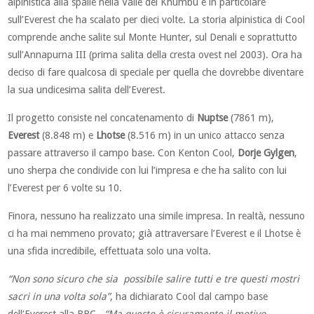
alpinistica alla spalle nella Valle del Khumbu e in particolare
sull’Everest che ha scalato per dieci volte. La storia alpinistica di Cool
comprende anche salite sul Monte Hunter, sul Denali e soprattutto
sull’Annapurna III (prima salita della cresta ovest nel 2003). Ora ha
deciso di fare qualcosa di speciale per quella che dovrebbe diventare
la sua undicesima salita dell’Everest.
Il progetto consiste nel concatenamento di
Nuptse
(7861 m),
Everest
(8.848 m) e
Lhotse
(8.516 m) in un unico attacco senza
passare attraverso il campo base. Con Kenton Cool,
Dorje Gylgen
,
uno sherpa che condivide con lui l’impresa e che ha salito con lui
l’Everest per 6 volte su 10.
Finora, nessuno ha realizzato una simile impresa. In realtà, nessuno
ci ha mai nemmeno provato; già attraversare l’Everest e il Lhotse è
una sfida incredibile, effettuata solo una volta.
“Non sono sicuro che sia possibile salire tutti e tre questi mostri
sacri in una volta sola”
, ha dichiarato Cool dal campo base