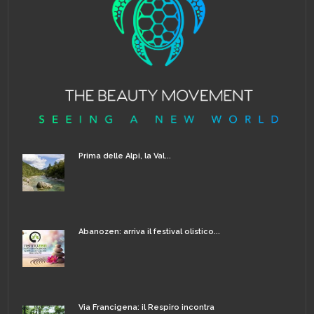
Prima delle Alpi, la Val...
Abanozen: arriva il festival olistico...
Via Francigena: il Respiro incontra