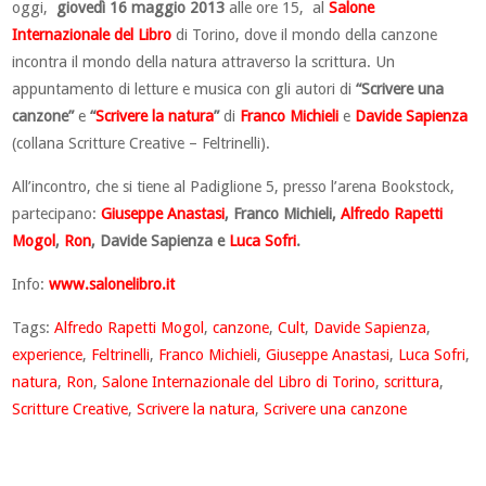
oggi,
giovedì 16 maggio 2013
alle ore 15, al
Salone
Internazionale del Libro
di Torino, dove il mondo della canzone
incontra il mondo della natura attraverso la scrittura. Un
appuntamento di letture e musica con gli autori di
“Scrivere una
canzone”
e
“
Scrivere la natura
”
di
Franco Michieli
e
Davide Sapienza
(collana Scritture Creative – Feltrinelli).
All’incontro, che si tiene al Padiglione 5, presso l’arena Bookstock,
partecipano:
Giuseppe Anastasi
, Franco Michieli,
Alfredo Rapetti
Mogol
,
Ron
, Davide Sapienza e
Luca Sofri
.
Info:
www.salonelibro.it
Tags:
Alfredo Rapetti Mogol
,
canzone
,
Cult
,
Davide Sapienza
,
experience
,
Feltrinelli
,
Franco Michieli
,
Giuseppe Anastasi
,
Luca Sofri
,
natura
,
Ron
,
Salone Internazionale del Libro di Torino
,
scrittura
,
Scritture Creative
,
Scrivere la natura
,
Scrivere una canzone