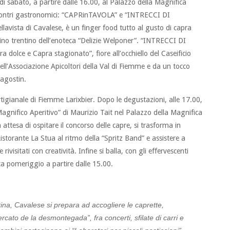
i sabato, a partire dalle 16.00, al Palazzo della Magnifica
contri gastronomici: “CAPRinTAVOLA” e “INTRECCI DI
avista di Cavalese, è un finger food tutto al gusto di capra
vino trentino dell’enoteca “Delizie Welponer”. “INTRECCI DI
dolce e Capra stagionato”, fiore all’occhiello del Caseificio
ll’Associazione Apicoltori della Val di Fiemme e da un tocco
Dagostin.
Artigianale di Fiemme Larixbier. Dopo le degustazioni, alle 17.00,
gnifico Aperitivo” di Maurizio Tait nel Palazzo della Magnifica
ttesa di ospitare il concorso delle capre, si trasforma in
storante La Stua al ritmo della “Spritz Band” e assistere a
 rivisitati con creatività. Infine si balla, con gli effervescenti
a pomeriggio a partire dalle 15.00.
ina, Cavalese si prepara ad accogliere le caprette,
rcato de la desmontegada”, fra concerti, sfilate di carri e