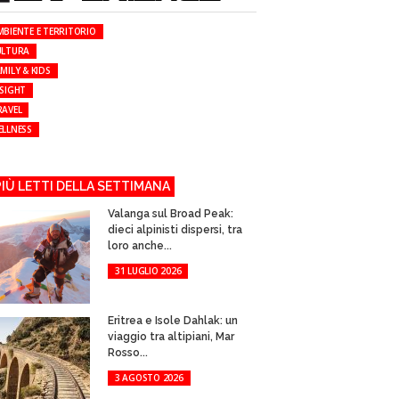
MBIENTE E TERRITORIO
ULTURA
MILY & KIDS
NSIGHT
RAVEL
ELLNESS
 PIÙ LETTI DELLA SETTIMANA
Valanga sul Broad Peak:
dieci alpinisti dispersi, tra
loro anche...
31 LUGLIO 2026
Eritrea e Isole Dahlak: un
viaggio tra altipiani, Mar
Rosso...
3 AGOSTO 2026