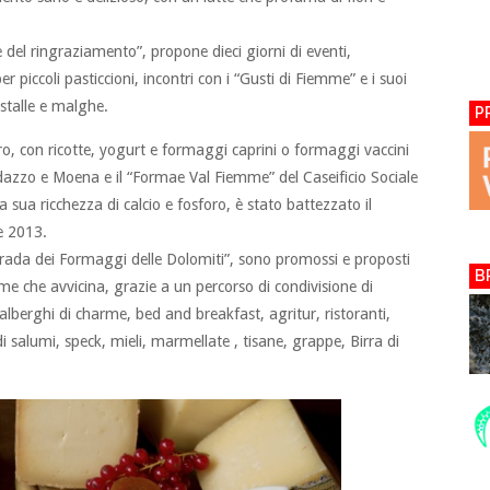
del ringraziamento”, propone dieci giorni di eventi,
r piccoli pasticcioni, incontri con i “Gusti di Fiemme” e i suoi
 stalle e malghe.
P
ero, con ricotte, yogurt e formaggi caprini o formaggi vaccini
edazzo e Moena e il “Formae Val Fiemme” del Caseificio Sociale
 la sua ricchezza di calcio e fosforo, è stato battezzato il
e 2013.
“Strada dei Formaggi delle Dolomiti”, sono promossi e proposti
B
me che avvicina, grazie a un percorso di condivisione di
i alberghi di charme, bed and breakfast, agritur, ristoranti,
i di salumi, speck, mieli, marmellate , tisane, grappe, Birra di