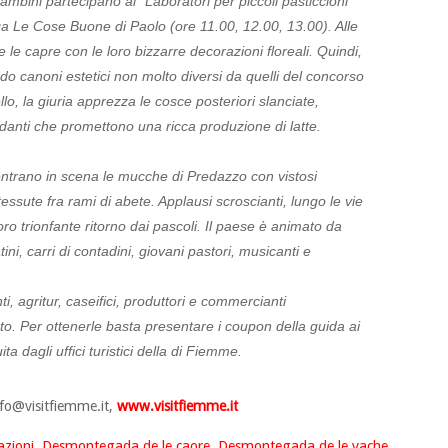
bambini partecipano ai “Laboratori per piccoli pasticcioni”
ga Le Cose Buone di Paolo (ore 11.00, 12.00, 13.00). Alle
 le capre con le loro bizzarre decorazioni floreali. Quindi,
do canoni estetici non molto diversi da quelli del concorso
ello, la giuria apprezza le cosce posteriori slanciate,
danti che promettono una ricca produzione di latte.
ntrano in scena le mucche di Predazzo con vistosi
ssute fra rami di abete. Applausi scroscianti, lungo le vie
ro trionfante ritorno dai pascoli. Il paese è animato da
ini, carri di contadini, giovani pastori, musicanti e
i, agritur, caseifici, produttori e commercianti
o. Per ottenerle basta presentare i coupon della guida ai
ta dagli uffici turistici della di Fiemme.
nfo@visitfiemme.it
,
www.visitfiemme.it
azioni
,
Desmontegada de le caore
,
Desmontegada de le vache
,