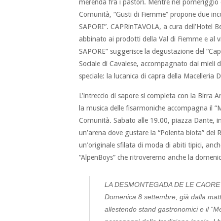
merenda fra i pastori. Mentre nel pomeriggio d
Comunità, “Gusti di Fiemme” propone due in
SAPORI”. CAPRinTAVOLA, a cura dell’Hotel Bell
abbinato ai prodotti della Val di Fiemme e al 
SAPORE” suggerisce la degustazione del “Capra 
Sociale di Cavalese, accompagnato dai mieli de
speciale: la lucanica di capra della Macelleria 
L’intreccio di sapore si completa con la Birra 
la musica delle fisarmoniche accompagna il ”Ma
Comunità. Sabato alle 19.00, piazza Dante, in a
un’arena dove gustare la “Polenta biota” del Ri
un’originale sfilata di moda di abiti tipici, anche
“AlpenBoys” che ritroveremo anche la domenic
LA DESMONTEGADA DE LE CAORE
Domenica 8 settembre, già dalla matt
allestendo stand gastronomici e il “Me