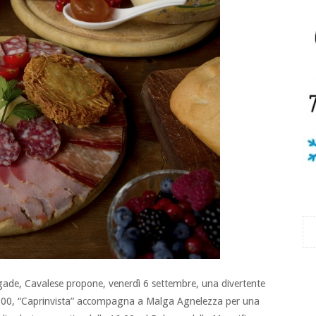
gade, Cavalese propone, venerdì 6 settembre, una divertente
 9.00, “Caprinvista” accompagna a Malga Agnelezza per una