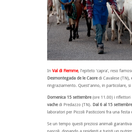
In
Val di Fiemme
, l’epiteto ‘capra’, reso fam
Desmontegada de le Caore
di Cavalese (TN),
ringraziamento. Quest’anno, in particolare, si
Domenica 15 settembre
(ore 11.00) i rifletto
vache
di Predazzo (TN).
Dal 6 al 15 settembr
laboratori per Piccoli Pasticcioni fra una fest
Se un tempo questi preziosi animali garantivan
pascoli, donando a residenti e turisti un nutri