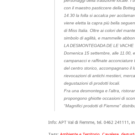
personaggi della tradizione locale. I 
con il maestro pasticcere della Botte
14.30 la folla si accalca per acclamare
viene eletta la capra più bella seguen
di Miss Italia. Oltre ai colori del mant
simbolo di agilità, e mammelle abbon
LA DESMONTEGADA DE LE VACHE
Domenica 15 settembre, alle 11.00, e
campanacci e raffinate acconciature te
del centro storico, accompagnano il lo
rievocazioni di antichi mestieri, mercat
degustazioni di prodotti locali.
Fra una desmontega e l’altra, ristorant
propongono ghiotte occasioni di scont
“Magnifici prodotti di Fiemme” distribui
Info: APT Val di Fiemme, tel. 0462 241111,
i
Tags:
Ambiente e Territorio
,
Cavalese
,
degust