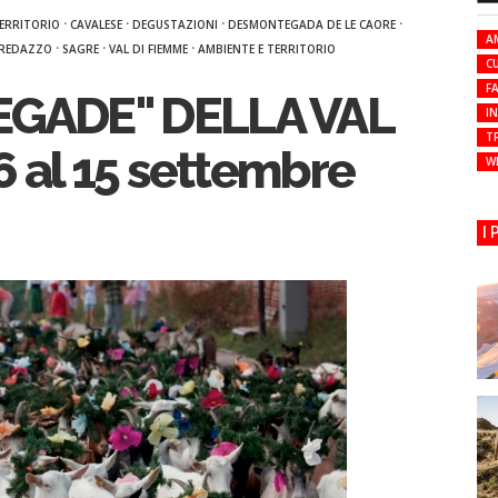
·
·
·
·
TERRITORIO
CAVALESE
DEGUSTAZIONI
DESMONTEGADA DE LE CAORE
A
·
·
·
REDAZZO
SAGRE
VAL DI FIEMME
AMBIENTE E TERRITORIO
C
FA
GADE" DELLA VAL
I
T
6 al 15 settembre
W
I