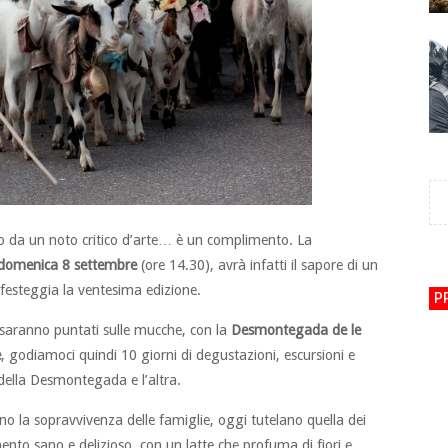
oso da un noto critico d’arte… è un complimento. La
domenica 8 settembre
(ore 14.30), avrà infatti il sapore di un
 festeggia la ventesima edizione.
P
ri saranno puntati sulle mucche, con la
Desmontegada de le
e
, godiamoci quindi 10 giorni di degustazioni, escursioni e
a della Desmontegada e l’altra.
o la sopravvivenza delle famiglie, oggi tutelano quella dei
mento sano e delizioso, con un latte che profuma di fiori e