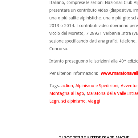
Italiano, comprese le sezioni Nazionali Club A
presentare un contributo video (diapositive, 
una o più salite alpinistiche, una o più gite sc
2013 o 2014. I contributi video dovranno perv
vicolo del Moretto, 7 28921 Verbania Intra (VB
sezione specificando dati anagrafici, telefono, 
Concorso.
Intanto proseguono le iscrizioni alla 40^ edizi
Per ulteriori informazioni:
www.maratonavalle
Tags:
action
,
Alpinismo e Spedizioni
,
Avventu
Montagna al lago
,
Maratona della Valle Intra
Legn
,
sci alpinismo
,
viaggi