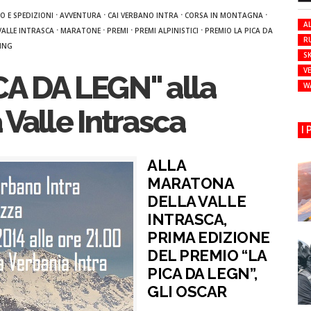
·
·
·
·
O E SPEDIZIONI
AVVENTURA
CAI VERBANO INTRA
CORSA IN MONTAGNA
AL
·
·
·
·
ALLE INTRASCA
MARATONE
PREMI
PREMI ALPINISTICI
PREMIO LA PICA DA
R
ING
SK
VE
CA DA LEGN" alla
W
Valle Intrasca
I
ALLA
MARATONA
DELLA VALLE
INTRASCA,
PRIMA EDIZIONE
DEL PREMIO “LA
PICA DA LEGN”,
GLI OSCAR