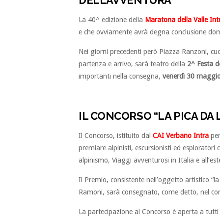
DELL’AVVENTURA
La 40^ edizione della
Maratona della Valle Int
e che ovviamente avrà degna conclusione dom
Nei giorni precedenti però Piazza Ranzoni, cu
partenza e arrivo, sarà teatro della
2^ Festa d
importanti nella consegna,
venerdì 30 maggio 
IL CONCORSO “LA PICA DA
Il Concorso, istituito dal
CAI Verbano Intra
per
premiare alpinisti, escursionisti ed esploratori 
alpinismo, Viaggi avventurosi in Italia e all’est
Il Premio, consistente nell’oggetto artistico “l
Ramoni, sarà consegnato, come detto, nel co
La partecipazione al Concorso è aperta a tutti c