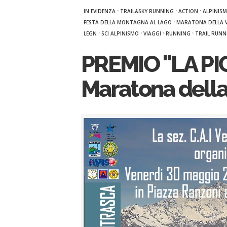
·
·
·
IN EVIDENZA
TRAIL&SKY RUNNING
ACTION
ALPINISM
·
FESTA DELLA MONTAGNA AL LAGO
MARATONA DELLA V
·
·
·
·
LEGN
SCI ALPINISMO
VIAGGI
RUNNING
TRAIL RUNN
PREMIO "LA PI
Maratona della 