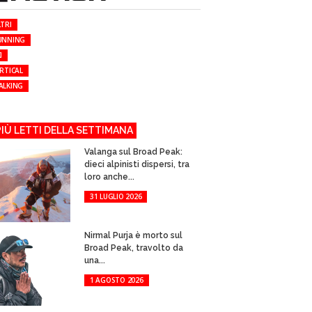
TRI
UNNING
I
RTICAL
ALKING
 PIÙ LETTI DELLA SETTIMANA
Valanga sul Broad Peak:
dieci alpinisti dispersi, tra
loro anche...
31 LUGLIO 2026
Nirmal Purja è morto sul
Broad Peak, travolto da
una...
1 AGOSTO 2026