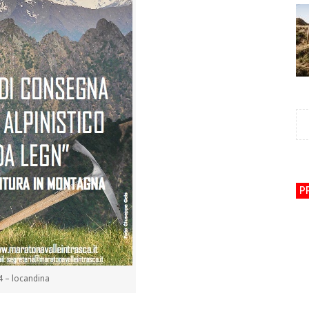
P
4 – locandina