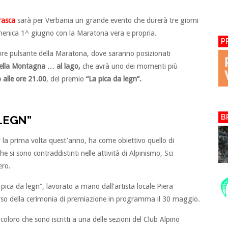
rasca
sarà per Verbania un grande evento che durerà tre giorni
enica 1^ giugno con la Maratona vera e propria.
P
ore pulsante della Maratona, dove saranno posizionati
ella Montagna … al lago,
che avrà uno dei momenti più
alle ore 21.00
, del premio
“La pica da legn”.
B
 LEGN”
 la prima volta quest’anno, ha come obiettivo quello di
che si sono contraddistinti nelle attività di Alpinismo, Sci
ero.
a pica da legn”, lavorato a mano dall’artista locale Piera
rso della cerimonia di premiazione in programma il 30 maggio.
oloro che sono iscritti a una delle sezioni del Club Alpino