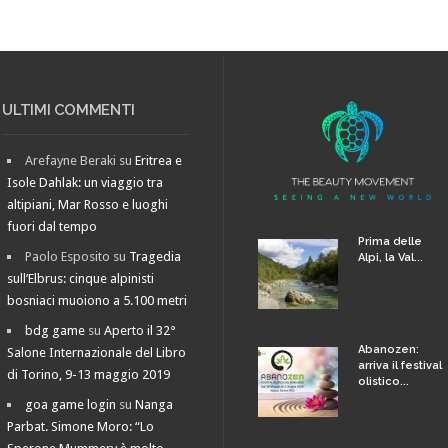
ULTIMI COMMENTI
Arefayne Beraki
su
Eritrea e
Isole Dahlak: un viaggio tra
altipiani, Mar Rosso e luoghi
fuori dal tempo
Prima delle
Paolo Esposito
su
Tragedia
Alpi, la Val...
sull’Elbrus: cinque alpinisti
bosniaci muoiono a 5.100 metri
bdg game
su
Aperto il 32°
Abanozen:
Salone Internazionale del Libro
arriva il festival
di Torino, 9-13 maggio 2019
olistico...
goa game login
su
Nanga
Parbat. Simone Moro: “Lo