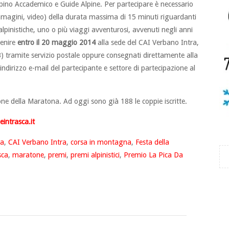
lpino Accademico e Guide Alpine. Per partecipare è necessario
immagini, video) della durata massima di 15 minuti riguardanti
i alpinistiche, uno o più viaggi avventurosi, avvenuti negli anni
enire
entro il 20 maggio 2014
alla sede del CAI Verbano Intra,
) tramite servizio postale oppure consegnati direttamente alla
indirizzo e-mail del partecipante e settore di partecipazione al
one della Maratona. Ad oggi sono già 188 le coppie iscritte.
intrasca.it
ra
,
CAI Verbano Intra
,
corsa in montagna
,
Festa della
sca
,
maratone
,
premi
,
premi alpinistici
,
Premio La Pica Da