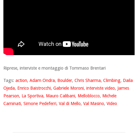
Riprese, interviste e montaggio di Tommaso Brentari
Tags:
action
,
Adam Ondra
,
Boulder
,
Chris Sharma
,
Climbing
,
Daila
Ojeda
,
Enrico Baistrocchi
,
Gabriele Moroni
,
interviste video
,
James
Pearson
,
La Sportiva
,
Mauro Calibani
,
Melloblocco
,
Michele
Caminati
,
Simone Pedeferri
,
Val di Mello
,
Val Masino
,
Video