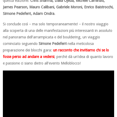
questa edizione:
Chris Sharma, Daila Ojeda, Michele Caminati,
James Pearson, Mauro Calibani, Gabriele Moroni, Enrico Baistrocchi,
Simone Pedeferri, Adam Ondra
.
Si conclude così – ma solo temporaneamente! – il nostro viaggio
alla scoperta di una delle manifestazioni più interessanti in assoluto
nel panorama dell’arrampicata e del bouldering, un viaggio
cominciato seguendo
Simone Pedeferri
nella meticolosa
preparazione dei blocchi gara:
un racconto che invitiamo chi se lo
fosse perso ad andare a vedersi
, perchè dà un’idea di quanto lavoro
e passione ci siano dietro all’evento Melloblocco!