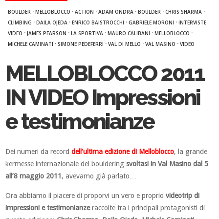
·
·
·
·
·
·
BOULDER
MELLOBLOCCO
ACTION
ADAM ONDRA
BOULDER
CHRIS SHARMA
·
·
·
·
CLIMBING
DAILA OJEDA
ENRICO BAISTROCCHI
GABRIELE MORONI
INTERVISTE
·
·
·
·
·
VIDEO
JAMES PEARSON
LA SPORTIVA
MAURO CALIBANI
MELLOBLOCCO
·
·
·
·
MICHELE CAMINATI
SIMONE PEDEFERRI
VAL DI MELLO
VAL MASINO
VIDEO
MELLOBLOCCO 2011
IN VIDEO Impressioni
e testimonianze
Dei numeri da record
dell’ultima edizione di Melloblocco
, la grande
kermesse internazionale del bouldering
svoltasi in Val Masino dal 5
all’8 maggio 2011
, avevamo già parlato…
Ora abbiamo il piacere di proporvi un vero e proprio
videotrip di
impressioni e testimonianze
raccolte tra i principali protagonisti di