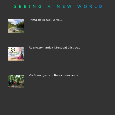
Prima delle Alpi, la Val...
Abanozen: arriva il festival olistico...
Via Francigena: il Respiro incontra