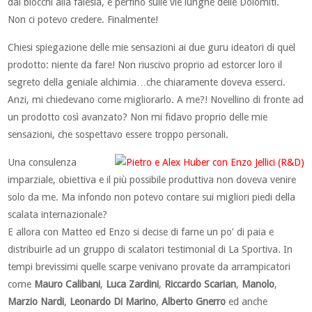
dai blocchi alla falesia, e perfino sulle vie lunghe delle Dolomiti.
Non ci potevo credere. Finalmente!
Chiesi spiegazione delle mie sensazioni ai due guru ideatori di quel
prodotto: niente da fare! Non riuscivo proprio ad estorcer loro il
segreto della geniale alchimia…che chiaramente doveva esserci.
Anzi, mi chiedevano come migliorarlo. A me?! Novellino di fronte ad
un prodotto così avanzato? Non mi fidavo proprio delle mie
sensazioni, che sospettavo essere troppo personali.
Una consulenza
imparziale, obiettiva e il più possibile produttiva non doveva venire
solo da me. Ma infondo non potevo contare sui migliori piedi della
scalata internazionale?
E allora con Matteo ed Enzo si decise di farne un po’ di paia e
distribuirle ad un gruppo di scalatori testimonial di La Sportiva. In
tempi brevissimi quelle scarpe venivano provate da arrampicatori
come
Mauro Calibani
,
Luca Zardini
,
Riccardo Scarian
,
Manolo
,
Marzio Nardi
,
Leonardo
Di Marino
,
Alberto Gnerro
ed anche