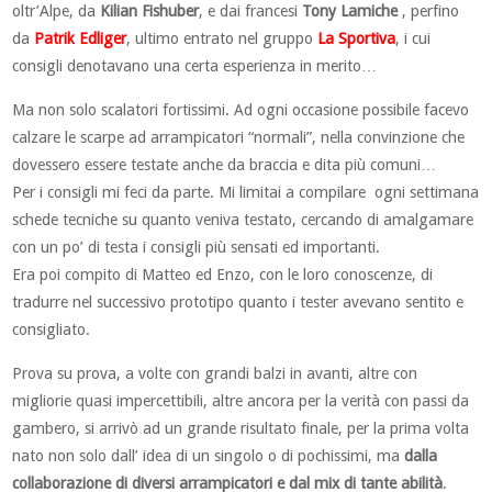
oltr’Alpe, da
Kilian Fishuber
, e dai francesi
Tony Lamiche
, perfino
da
Patrik Edliger
, ultimo entrato nel gruppo
La Sportiva
, i cui
consigli denotavano una certa esperienza in merito…
Ma non solo scalatori fortissimi. Ad ogni occasione possibile facevo
calzare le scarpe ad arrampicatori “normali”, nella convinzione che
dovessero essere testate anche da braccia e dita più comuni…
Per i consigli mi feci da parte. Mi limitai a compilare ogni settimana
schede tecniche su quanto veniva testato, cercando di amalgamare
con un po’ di testa i consigli più sensati ed importanti.
Era poi compito di Matteo ed Enzo, con le loro conoscenze, di
tradurre nel successivo prototipo quanto i tester avevano sentito e
consigliato.
Prova su prova, a volte con grandi balzi in avanti, altre con
migliorie quasi impercettibili, altre ancora per la verità con passi da
gambero, si arrivò ad un grande risultato finale, per la prima volta
nato non solo dall’ idea di un singolo o di pochissimi, ma
dalla
collaborazione di diversi arrampicatori e dal mix di tante abilità
.