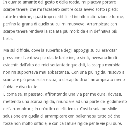
In quanto
amante del gesto e della roccia
, mi piaceva portare
scarpe tenere, che mi facessero sentire cosa avevo sotto i piedi:
tutte le minime, quasi impercettibili ed infinite inclinazioni e forme,
perfino la grana di quello su cui mi muovevo. Arrampicare con
scarpe tenere rendeva la scalata più morbida e in definitiva più
bella.
Ma sul difficile, dove la superficie degli appoggi su cui esercitar
pressione diventava piccola, le ballerine, o simili, avevano limiti
evidenti: dall’alto dei miei settantacinque chili, la scarpa morbida
non mi supportava mai abbastanza. Con una più rigida, riuscivo a
scaricare più peso sulla roccia, a discapito di un’ arrampicata meno
fluida e divertente.
È come se, in passato, affrontando una via per me dura, dovessi,
mettendo una scarpa rigida, rinunciare ad una parte del godimento
dell’arrampicare, in un’ottica di efficienza. Così la sola possibile
soluzione era quella di arrampicare con ballerine su tutto ciò che
fosse non molto difficile, e con calzature rigide per le vie più dure.