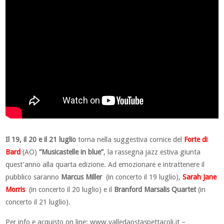
Il 19, il 20 e il 21 luglio
torna nella suggestiva cornice del
Forte di
Bard
(AO)
“Musicastelle in blue”
, la rassegna jazz estiva giunta
quest’anno alla quarta edizione. Ad emozionare e intrattenere il
pubblico saranno
Marcus Miller
(in concerto il 19 luglio),
Sarah Jane
Morris
(in concerto il 20 luglio) e il
Branford Marsalis Quartet
(in
concerto il 21 luglio).
Per info e acquisto on line: www.valledaostaspettacoli.it –