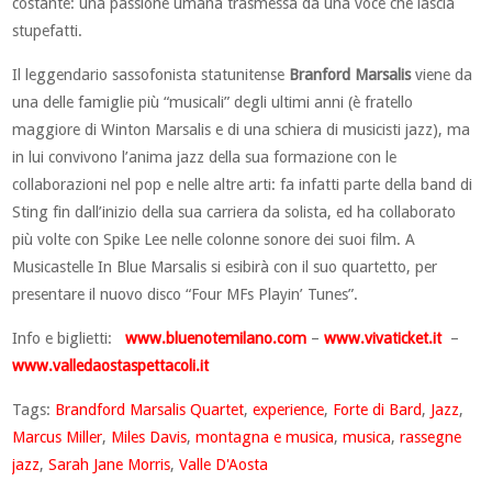
costante: una passione umana trasmessa da una voce che lascia
stupefatti.
Il leggendario sassofonista statunitense
Branford Marsalis
viene da
una delle famiglie più “musicali” degli ultimi anni (è fratello
maggiore di Winton Marsalis e di una schiera di musicisti jazz), ma
in lui convivono l’anima jazz della sua formazione con le
collaborazioni nel pop e nelle altre arti: fa infatti parte della band di
Sting fin dall’inizio della sua carriera da solista, ed ha collaborato
più volte con Spike Lee nelle colonne sonore dei suoi film. A
Musicastelle In Blue Marsalis si esibirà con il suo quartetto, per
presentare il nuovo disco “Four MFs Playin’ Tunes”.
Info e biglietti:
www.bluenotemilano.com
–
www.vivaticket.it
–
www.valledaostaspettacoli.it
Tags:
Brandford Marsalis Quartet
,
experience
,
Forte di Bard
,
Jazz
,
Marcus Miller
,
Miles Davis
,
montagna e musica
,
musica
,
rassegne
jazz
,
Sarah Jane Morris
,
Valle D'Aosta