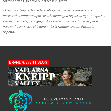
solitaria sotto il ghiaccio o le discese in grotta.
«
Al giorno d’oggi si fa credere alla gente che per esser felici sia
necessario comprare ogni cosa; la montagna regala ad ognuno questa
stessa possibilità, per ogni gusto e livello, insieme ad una via per la
trascendenza, senza chiedere nulla in cambio, se non il proprio
rispetto
».
BRAND & EVENT BLOG