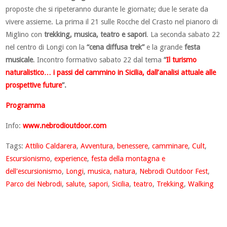
proposte che si ripeteranno durante le giornate; due le serate da
vivere assieme. La prima il 21 sulle Rocche del Crasto nel pianoro di
Miglino con
trekking, musica, teatro e sapori
. La seconda sabato 22
nel centro di Longi con la
“cena diffusa trek”
e la grande
festa
musicale
. Incontro formativo sabato 22 dal tema
“
Il turismo
naturalistico… i passi del cammino in Sicilia, dall’analisi attuale alle
prospettive future
”.
Programma
Info:
www.nebrodioutdoor.com
Tags:
Attilio Caldarera
,
Avventura
,
benessere
,
camminare
,
Cult
,
Escursionismo
,
experience
,
festa della montagna e
dell'escursionismo
,
Longi
,
musica
,
natura
,
Nebrodi Outdoor Fest
,
Parco dei Nebrodi
,
salute
,
sapori
,
Sicilia
,
teatro
,
Trekking
,
Walking