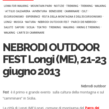
·
·
·
·
·
LOWA FOR WALKING
MOUNTAIN PARK
NOTIZIE
TREKKING
TREKKING
WALKING
·
·
·
·
·
·
ATTILIO CALDARERA
AVVENTURA
BENESSERE
CAMMINARE
CULT
·
·
·
ESCURSIONISMO
EXPERIENCE
FESTA DELLA MONTAGNA E DELL'ESCURSIONISMO
·
·
·
·
·
LONGI
MUSICA
NATURA
NEBRODI OUTDOOR FEST
PARCO DEI NEBRODI
·
·
·
·
·
·
·
SALUTE
SAPORI
SICILIA
TEATRO
TREKKING
WALKING
HIKING E TREKKING
·
WALKING
L'ARTE DI CAMMINARE
NEBRODI OUTDOOR
FEST Longi (ME), 21-23
giugno 2013
Nebrodi outdoor
Fest
è il primo e grande evento sulla cultura della montagna e sul
“camminare” in Sicilia.
La città di Longi (ME)Longi, comune di montagna del
Parco dei