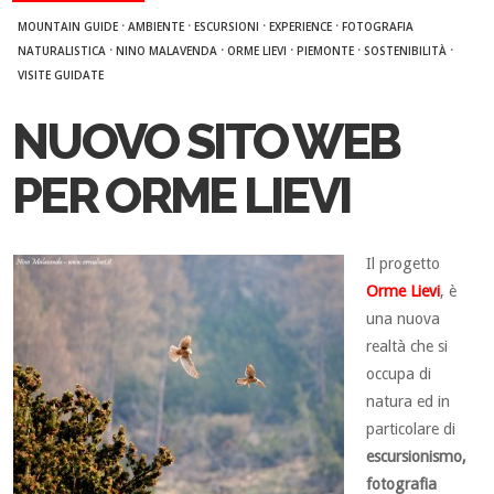
·
·
·
·
MOUNTAIN GUIDE
AMBIENTE
ESCURSIONI
EXPERIENCE
FOTOGRAFIA
·
·
·
·
·
NATURALISTICA
NINO MALAVENDA
ORME LIEVI
PIEMONTE
SOSTENIBILITÀ
VISITE GUIDATE
NUOVO SITO WEB
PER ORME LIEVI
Il progetto
Orme Lievi
, è
una nuova
realtà che si
occupa di
natura ed in
particolare di
escursionismo,
fotografia