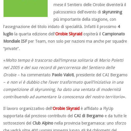
mese il Sentiero delle Orobie diventerà il
palcoscenico dell’evento di
skyrunning
più importante della stagione, con
l’assegnazione del titolo iridato di specialità. Infatti il prossimo
4
luglio
la quarta edizione dell’
Orobie Skyraid
ospiterà il
Campionato
Mondiale ISF
per Team, non solo per nazioni ma anche per squadre
“private”.
«
Molto tempo è trascorso dall’impresa solitaria di Mario Poletti
nel 2005 e del suo record di percorrenza del Sentiero delle
Orobie
– ha commentato
Paolo Valoti
, presidente del CAI Bergamo
–
e non vi è dubbio che l’aver trasformato quell’iniziativa in una
competizione di skyrunning, ha dato una ventata di modernità
contribuendo ad aumentare la conoscenza del nostro territorio
».
Il lavoro organizzativo dell’
Orobie Skyraid
è affidato a FlyUp
supportata dal prezioso contributo del
CAI di Bergamo
e da tutte le
sottosezioni del
Club Alpino
nella provincia bergamasca: uno sforzo
che vedrà oltre 400 uomini impegni lungo gli 84 chilometri del