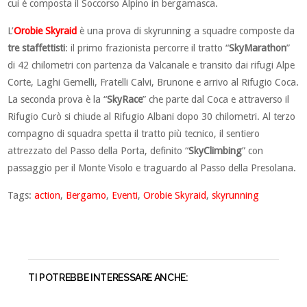
cui è composta il Soccorso Alpino in bergamasca.
L’
Orobie Skyraid
è una prova di skyrunning a squadre composte da
tre staffettisti
: il primo frazionista percorre il tratto “
SkyMarathon
”
di 42 chilometri con partenza da Valcanale e transito dai rifugi Alpe
Corte, Laghi Gemelli, Fratelli Calvi, Brunone e arrivo al Rifugio Coca.
La seconda prova è la “
SkyRace
” che parte dal Coca e attraverso il
Rifugio Curò si chiude al Rifugio Albani dopo 30 chilometri. Al terzo
compagno di squadra spetta il tratto più tecnico, il sentiero
attrezzato del Passo della Porta, definito “
SkyClimbing
” con
passaggio per il Monte Visolo e traguardo al Passo della Presolana.
Tags:
action
,
Bergamo
,
Eventi
,
Orobie Skyraid
,
skyrunning
TI POTREBBE INTERESSARE ANCHE: