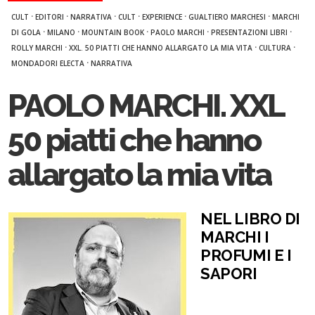
·
·
·
·
·
·
CULT
EDITORI
NARRATIVA
CULT
EXPERIENCE
GUALTIERO MARCHESI
MARCHI
·
·
·
·
·
DI GOLA
MILANO
MOUNTAIN BOOK
PAOLO MARCHI
PRESENTAZIONI LIBRI
·
·
·
ROLLY MARCHI
XXL. 50 PIATTI CHE HANNO ALLARGATO LA MIA VITA
CULTURA
·
MONDADORI ELECTA
NARRATIVA
PAOLO MARCHI. XXL
50 piatti che hanno
allargato la mia vita
NEL LIBRO DI
MARCHI I
PROFUMI E I
SAPORI