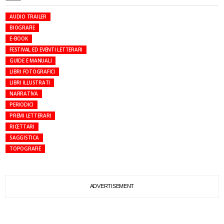
AUDIO TRAILER
BIOGRAFIE
E-BOOK
FESTIVAL ED EVENTI LETTERARI
GUIDE E MANUALI
LIBRI FOTOGRAFICI
LIBRI ILLUSTRATI
NARRATIVA
PERIODICI
PREMI LETTERARI
RICETTARI
SAGGISTICA
TOPOGRAFIE
ADVERTISEMENT