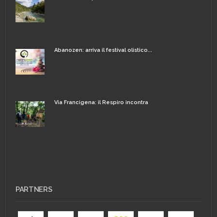
Abanozen: arriva il festival olistico...
Via Francigena: il Respiro incontra
PARTNERS