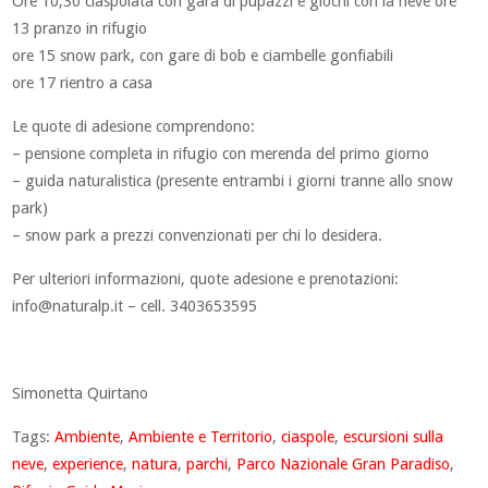
Ore 10,30 ciaspolata con gara di pupazzi e giochi con la neve ore
13 pranzo in rifugio
ore 15 snow park, con gare di bob e ciambelle gonfiabili
ore 17 rientro a casa
Le quote di adesione comprendono:
– pensione completa in rifugio con merenda del primo giorno
– guida naturalistica (presente entrambi i giorni tranne allo snow
park)
– snow park a prezzi convenzionati per chi lo desidera.
Per ulteriori informazioni, quote adesione e prenotazioni:
info@naturalp.it
– cell. 3403653595
Simonetta Quirtano
Tags:
Ambiente
,
Ambiente e Territorio
,
ciaspole
,
escursioni sulla
neve
,
experience
,
natura
,
parchi
,
Parco Nazionale Gran Paradiso
,